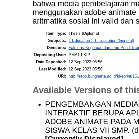
bahwa media pembelajaran mat
menggunakan adobe animate u
aritmatika sosial ini valid dan 
Item Type:
Thesis (Diploma)
Subjects:
L Education > L Education (General)
Divisions:
Fakultas Keguruan dan Ilmu Pendidika
Depositing User:
PMAT FKIP
Date Deposited:
12 Sep 2023 05:56
Last Modified:
12 Sep 2023 05:56
URI:
http://repo.bunghatta.ac.id/id/eprint/16
Available Versions of thi
PENGEMBANGAN MEDIA
INTERAKTIF BERUPA A
ADOBE ANIMATE PADA M
SISWA KELAS VII SMP. (de
[Currently Displayed]