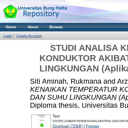
Home
About
Browse
Login
Create Account
STUDI ANALISA 
KONDUKTOR AKIBA
LINGKUNGAN (Aplika
Siti Aminah, Rukmana
and
Arz
KENAIKAN TEMPERATUR K
DAN SUHU LINGKUNGAN (Aplik
Diploma thesis, Universitas B
Text
COVER,LEMBAR PENGESAHAN,ABSTRAK DAN DAFTAR 
Download (733kB)
|
Preview