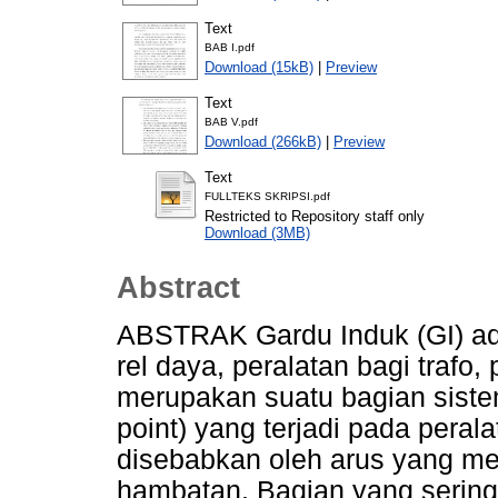
Text
BAB I.pdf
Download (15kB)
|
Preview
Text
BAB V.pdf
Download (266kB)
|
Preview
Text
FULLTEKS SKRIPSI.pdf
Restricted to Repository staff only
Download (3MB)
Abstract
ABSTRAK Gardu Induk (GI) adal
rel daya, peralatan bagi traf
merupakan suatu bagian siste
point) yang terjadi pada peral
disebabkan oleh arus yang me
hambatan. Bagian yang serin