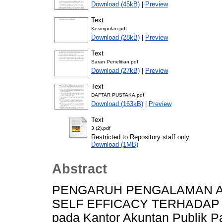
Download (45kB)
|
Preview
Text
Kesimpulan.pdf
Download (28kB)
|
Preview
Text
Saran Penelitian.pdf
Download (27kB)
|
Preview
Text
DAFTAR PUSTAKA.pdf
Download (163kB)
|
Preview
Text
3 (2).pdf
Restricted to Repository staff only
Download (1MB)
Abstract
PENGARUH PENGALAMAN AU
SELF EFFICACY TERHADAP K
pada Kantor Akuntan Publik 