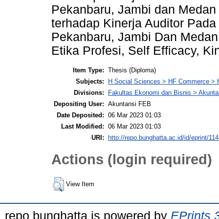
Pekanbaru, Jambi dan Medan (2
terhadap Kinerja Auditor Pada
Pekanbaru, Jambi Dan Medan 
Etika Profesi, Self Efficacy, Ki
Item Type:
Thesis (Diploma)
Subjects:
H Social Sciences > HF Commerce > 
Divisions:
Fakultas Ekonomi dan Bisnis > Akunta
Depositing User:
Akuntansi FEB
Date Deposited:
06 Mar 2023 01:03
Last Modified:
06 Mar 2023 01:03
URI:
http://repo.bunghatta.ac.id/id/eprint/11
Actions (login required)
View Item
repo bunghatta is powered by
EPrints 