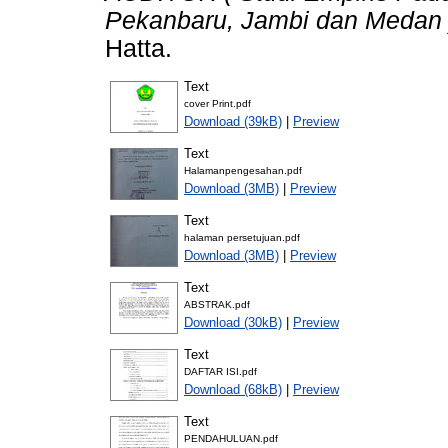
Pekanbaru, Jambi dan Medan 
Hatta.
Text
cover Print.pdf
Download (39kB)
|
Preview
Text
Halamanpengesahan.pdf
Download (3MB)
|
Preview
Text
halaman persetujuan.pdf
Download (3MB)
|
Preview
Text
ABSTRAK.pdf
Download (30kB)
|
Preview
Text
DAFTAR ISI.pdf
Download (68kB)
|
Preview
Text
PENDAHULUAN.pdf