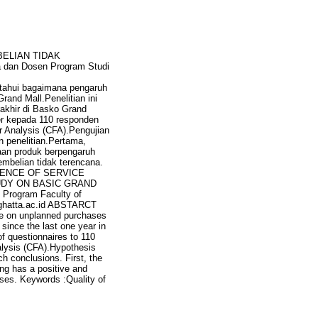
ELIAN TIDAK
dan Dosen Program Studi
etahui bagaimana pengaruh
and Mall.Penelitian ini
erakhir di Basko Grand
er kepada 110 responden
 Analysis (CFA).Pengujian
n penelitian.Pertama,
taan produk berpengaruh
embelian tidak terencana.
NFLUENCE OF SERVICE
DY ON BASIC GRAND
 Program Faculty of
ghatta.ac.id ABSTARCT
ere on unplanned purchases
 since the last one year in
of questionnaires to 110
alysis (CFA).Hypothesis
ch conclusions. First, the
ing has a positive and
ases. Keywords :Quality of