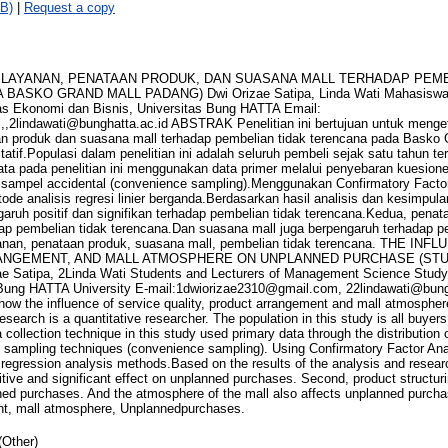
B)
|
Request a copy
LAYANAN, PENATAAN PRODUK, DAN SUASANA MALL TERHADAP PEMB
ASKO GRAND MALL PADANG) Dwi Orizae Satipa, Linda Wati Mahasiswa 
s Ekonomi dan Bisnis, Universitas Bung HATTA Email:
,2lindawati@bunghatta.ac.id ABSTRAK Penelitian ini bertujuan untuk meng
an produk dan suasana mall terhadap pembelian tidak terencana pada Basko Gr
tatif.Populasi dalam penelitian ini adalah seluruh pembeli sejak satu tahun t
ta pada penelitian ini menggunakan data primer melalui penyebaran kuesion
 sampel accidental (convenience sampling).Menggunakan Confirmatory Factor
e analisis regresi linier berganda.Berdasarkan hasil analisis dan kesimpula
garuh positif dan signifikan terhadap pembelian tidak terencana.Kedua, pena
adap pembelian tidak terencana.Dan suasana mall juga berpengaruh terhadap p
ayanan, penataan produk, suasana mall, pembelian tidak terencana. THE I
ANGEMENT, AND MALL ATMOSPHERE ON UNPLANNED PURCHASE (STU
Satipa, 2Linda Wati Students and Lecturers of Management Science Study
Bung HATTA University E-mail:1dwiorizae2310@gmail.com, 22lindawati@bun
 how the influence of service quality, product arrangement and mall atmosph
search is a quantitative researcher. The population in this study is all buyers
collection technique in this study used primary data through the distribution 
l sampling techniques (convenience sampling). Using Confirmatory Factor An
r regression analysis methods.Based on the results of the analysis and resear
sitive and significant effect on unplanned purchases. Second, product structur
nned purchases. And the atmosphere of the mall also affects unplanned purch
nt, mall atmosphere, Unplannedpurchases.
(Other)