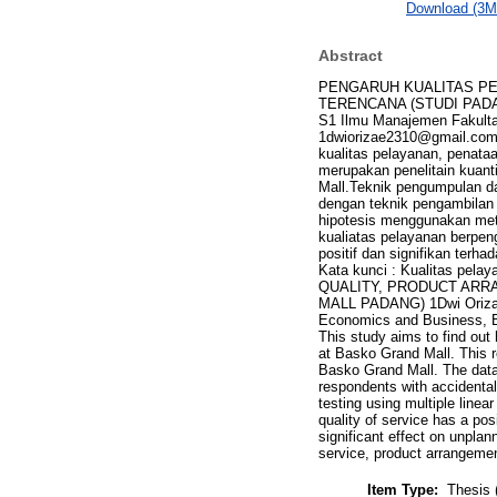
Download (3M
Abstract
PENGARUH KUALITAS PE
TERENCANA (STUDI PADA B
S1 Ilmu Manajemen Fakulta
1dwiorizae2310@gmail.com,
kualitas pelayanan, penata
merupakan penelitain kuanti
Mall.Teknik pengumpulan da
dengan teknik pengambilan
hipotesis menggunakan metod
kualiatas pelayanan berpen
positif dan signifikan terh
Kata kunci : Kualitas pel
QUALITY, PRODUCT ARR
MALL PADANG) 1Dwi Orizae 
Economics and Business, 
This study aims to find out
at Basko Grand Mall. This re
Basko Grand Mall. The data 
respondents with accidenta
testing using multiple linea
quality of service has a po
significant effect on unpla
service, product arrangeme
Item Type:
Thesis 