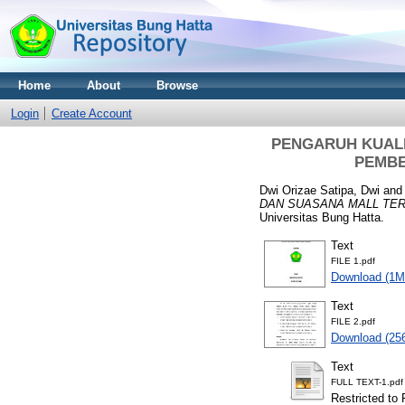
Home
About
Browse
Login
Create Account
PENGARUH KUALI
PEMBE
Dwi Orizae Satipa, Dwi
an
DAN SUASANA MALL TER
Universitas Bung Hatta.
Text
FILE 1.pdf
Download (1M
Text
FILE 2.pdf
Download (25
Text
FULL TEXT-1.pdf
Restricted to 