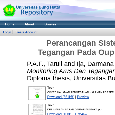
Home
About
Browse
Login
Create Account
Perancangan Sist
Tegangan Pada Oupu
P.A.F., Taruli
and
Ija, Darmana
Monitoring Arus Dan Tegangan
Diploma thesis, Universitas B
Text
COVER HALAMAN PENGESAHAN HALAMAN PERSETUJU
Download (561kB)
|
Preview
Text
KESIMPULAN SARAN DAFTAR PUSTAKA.pdf
Download (10kB)
|
Preview