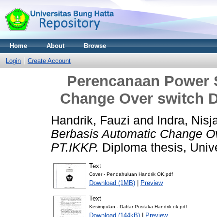
Home
About
Browse
Login
Create Account
Perencanaan Power 
Change Over switch D
Handrik, Fauzi
and
Indra, Nisj
Berbasis Automatic Change Ov
PT.IKKP.
Diploma thesis, Univ
Text
Cover - Pendahuluan Handrik OK.pdf
Download (1MB)
|
Preview
Text
Kesimpulan - Daftar Pustaka Handrik ok.pdf
Download (144kB)
|
Preview