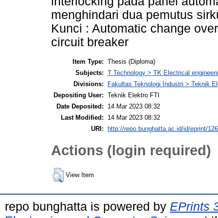
interlocking pada panel autom
menghindari dua pemutus sirku
Kunci : Automatic change over 
circuit breaker
Item Type:
Thesis (Diploma)
Subjects:
T Technology > TK Electrical engineeri
Divisions:
Fakultas Teknologi Industri > Teknik El
Depositing User:
Teknik Elektro FTI
Date Deposited:
14 Mar 2023 08:32
Last Modified:
14 Mar 2023 08:32
URI:
http://repo.bunghatta.ac.id/id/eprint/12
Actions (login required)
View Item
repo bunghatta is powered by
EPrints 