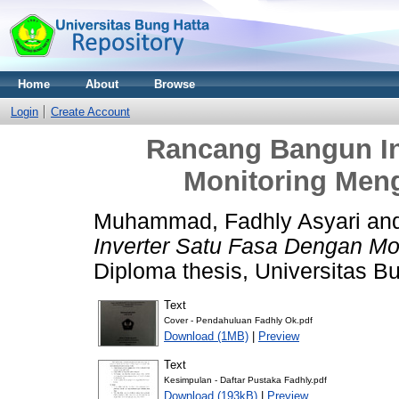
Home
About
Browse
Login
Create Account
Rancang Bangun In
Monitoring Men
Muhammad, Fadhly Asyari
an
Inverter Satu Fasa Dengan M
Diploma thesis, Universitas B
Text
Cover - Pendahuluan Fadhly Ok.pdf
Download (1MB)
|
Preview
Text
Kesimpulan - Daftar Pustaka Fadhly.pdf
Download (193kB)
|
Preview