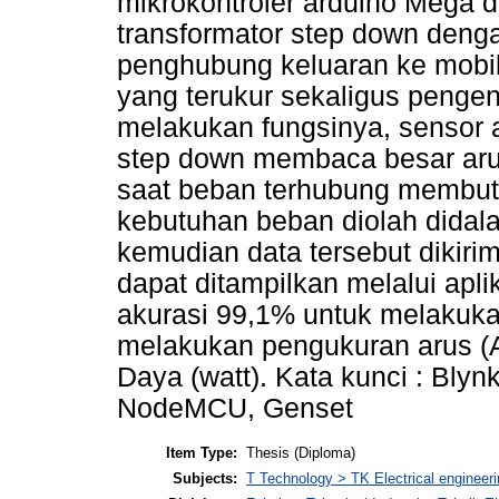
mikrokontroler arduino Mega
transformator step down de
penghubung keluaran ke mobil
yang terukur sekaligus penge
melakukan fungsinya, sensor 
step down membaca besar aru
saat beban terhubung membutuhk
kebutuhan beban diolah didal
kemudian data tersebut dikiri
dapat ditampilkan melalui aplik
akurasi 99,1% untuk melakuk
melakukan pengukuran arus (
Daya (watt). Kata kunci : Bl
NodeMCU, Genset
Item Type:
Thesis (Diploma)
Subjects:
T Technology > TK Electrical engineeri