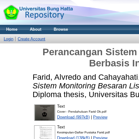
Home
About
Browse
Login
Create Account
Perancangan Sistem 
Berbasis I
Farid, Alvredo
and
Cahayahati
Sistem Monitoring Besaran List
Diploma thesis, Universitas B
Text
Cover - Pendahuluan Farid Ok.pdf
Download (997kB)
|
Preview
Text
Kesimpulan-Daftar Pustaka Farid.pdf
Download (138kB)
|
Preview