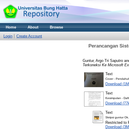
Home
About
Browse
Login
Create Account
Perancangan Sist
Guntur, Argo Tri Saputro
an
Terkoneksi Ke Microsoft Ex
Text
Cover - Pendahul
Download (1M
Text
Kesimpulan - Daft
Download (77
Text
Skripsi guntur Ok
Restricted to 
Download (3M