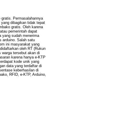
gratis. Permasalahannya
yang dibagikan tidak tepat
mbako gratis. Oleh karena
atau pemerintah dapat
ga yang sudah menerima
s arduino. Salah satu
em ini masyarakat yang
idaftarkan oleh RT (Rukun
warga tersebut akan di
sasaran karena hanya e-KTP
erdapat kode unik yang
an data yang terdaftar di
entase keberhasilan di
ako, RFID, e-KTP, Arduino,