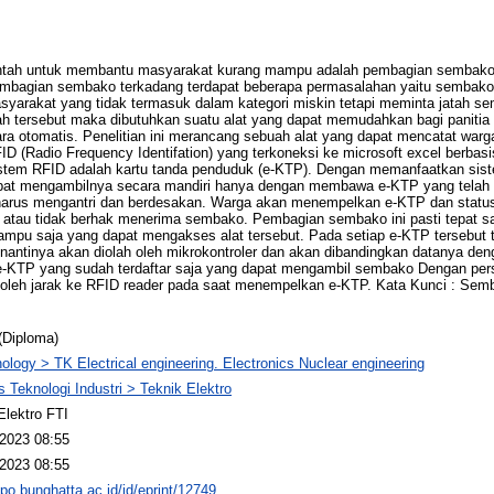
intah untuk membantu masyarakat kurang mampu adalah pembagian sembako 
embagian sembako terkadang terdapat beberapa permasalahan yaitu sembako 
syarakat yang tidak termasuk dalam kategori miskin tetapi meminta jatah se
h tersebut maka dibutuhkan suatu alat yang dapat memudahkan bagi panitia 
ra otomatis. Penelitian ini merancang sebuah alat yang dapat mencatat war
 (Radio Frequency Identifation) yang terkoneksi ke microsoft excel berbasi
istem RFID adalah kartu tanda penduduk (e-KTP). Dengan memanfaatkan sist
t mengambilnya secara mandiri hanya dengan membawa e-KTP yang telah d
harus mengantri dan berdesakan. Warga akan menempelkan e-KTP dan status 
 atau tidak berhak menerima sembako. Pembagian sembako ini pasti tepat 
mpu saja yang dapat mengakses alat tersebut. Pada setiap e-KTP tersebut t
nantinya akan diolah oleh mikrokontroler dan akan dibandingkan datanya deng
e-KTP yang sudah terdaftar saja yang dapat mengambil sembako Dengan pers
oleh jarak ke RFID reader pada saat menempelkan e-KTP. Kata Kunci : Semb
(Diploma)
ology > TK Electrical engineering. Electronics Nuclear engineering
s Teknologi Industri > Teknik Elektro
Elektro FTI
2023 08:55
2023 08:55
epo.bunghatta.ac.id/id/eprint/12749