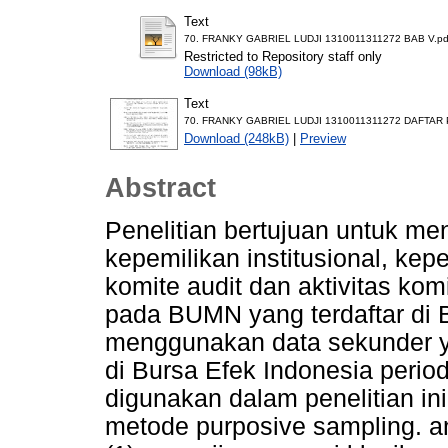
Text
70. FRANKY GABRIEL LUDJI 1310011311272 BAB V.pd
Restricted to Repository staff only
Download (98kB)
Text
70. FRANKY GABRIEL LUDJI 1310011311272 DAFTAR 
Download (248kB)
|
Preview
Abstract
Penelitian bertujuan untuk me
kepemilikan institusional, ke
komite audit dan aktivitas ko
pada BUMN yang terdaftar di B
menggunakan data sekunder y
di Bursa Efek Indonesia peri
digunakan dalam penelitian i
metode purposive sampling. ana