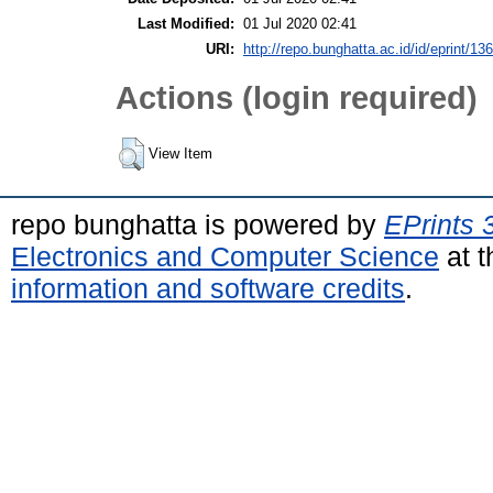
Last Modified:
01 Jul 2020 02:41
URI:
http://repo.bunghatta.ac.id/id/eprint/136
Actions (login required)
View Item
repo bunghatta is powered by
EPrints 
Electronics and Computer Science
at t
information and software credits
.