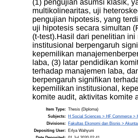
(1) pengujian asumsi klasik, yan
multikolinearitas, uji heteroske
pengujian hipotesis, yang terdi
uji hipotesis secara simultan (F
(t-test).Hasil dari penelitian 
institusional berpengaruh sign
kepemilikan manajemenberpen
laba, (3) latar pendidikan komi
terhadap manajemen laba, dan (
berpengaruh signifikan terhad
kepemilikan institusional, ke
komite audit, aktivitas komite
Item Type:
Thesis (Diploma)
Subjects:
H Social Sciences > HF Commerce > 
Divisions:
Fakultas Ekonomi dan Bisnis > Akunta
Depositing User:
Erlya Wahyuni
Date Deposited:
01 Jul 2020 02:41