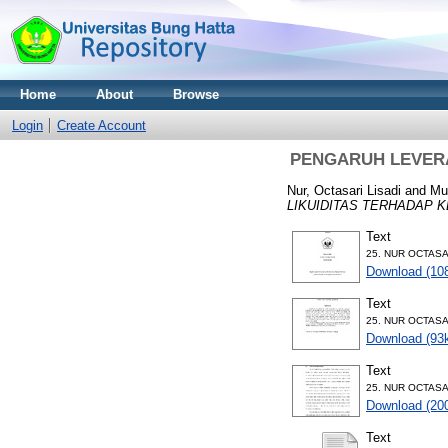
Home
About
Browse
Login
Create Account
PENGARUH LEVERA
Nur, Octasari Lisadi
and
Mu
LIKUIDITAS TERHADAP 
Text
25. NUR OCTASA
Download (10
Text
25. NUR OCTASA
Download (93
Text
25. NUR OCTASAR
Download (20
Text