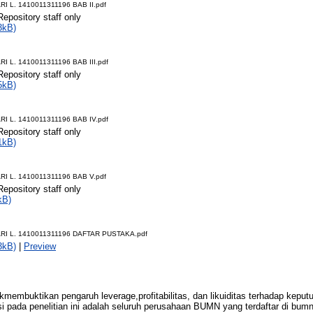
I L. 1410011311196 BAB II.pdf
Repository staff only
3kB)
I L. 1410011311196 BAB III.pdf
Repository staff only
5kB)
I L. 1410011311196 BAB IV.pdf
Repository staff only
1kB)
I L. 1410011311196 BAB V.pdf
Repository staff only
kB)
RI L. 1410011311196 DAFTAR PUSTAKA.pdf
3kB)
|
Preview
tukmembuktikan pengaruh leverage,profitabilitas, dan likuiditas terhadap kepu
pada penelitian ini adalah seluruh perusahaan BUMN yang terdaftar di bumn