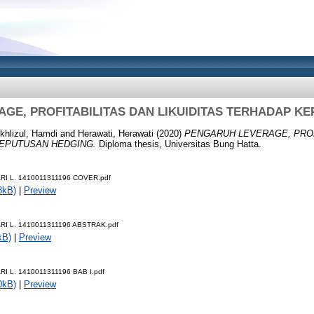
GE, PROFITABILITAS DAN LIKUIDITAS TERHADAP K
khlizul, Hamdi
and
Herawati, Herawati
(2020)
PENGARUH LEVERAGE, PROF
KEPUTUSAN HEDGING.
Diploma thesis, Universitas Bung Hatta.
RI L. 1410011311196 COVER.pdf
8kB)
|
Preview
RI L. 1410011311196 ABSTRAK.pdf
kB)
|
Preview
I L. 1410011311196 BAB I.pdf
0kB)
|
Preview