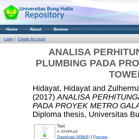
Home
About
Browse
Login
Create Account
ANALISA PERHITU
PLUMBING PADA PR
TOWER
Hidayat, Hidayat
and
Zulherm
(2017)
ANALISA PERHITUNG
PADA PROYEK METRO GALA
Diploma thesis, Universitas B
Text
4. COVER.pdf
Download (408kB)
|
Preview