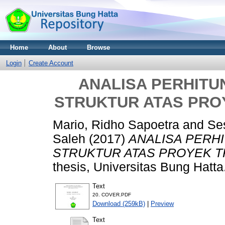
Home
About
Browse
Login
Create Account
ANALISA PERHITU
STRUKTUR ATAS PR
Mario, Ridho Sapoetra
and
Se
Saleh
(2017)
ANALISA PERH
STRUKTUR ATAS PROYEK 
thesis, Universitas Bung Hatta
Text
20. COVER.PDF
Download (259kB)
|
Preview
Text