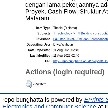
dengan lama pekerjaannya adal
Proyek, Cash Flow, Struktur A
Mataram
Item Type:
Thesis (Diploma)
Subjects:
T Technology > TH Building constructi
Divisions:
Fakultas Teknik Sipil dan Perencanaa
Depositing User:
Erlya Wahyuni
Date Deposited:
11 Aug 2023 02:40
Last Modified:
11 Aug 2023 02:40
URI:
http://repo.bunghatta.ac.id/id/eprint/14
Actions (login required)
View Item
repo bunghatta is powered by
EPrints 
Electronics and Computer Science
at t