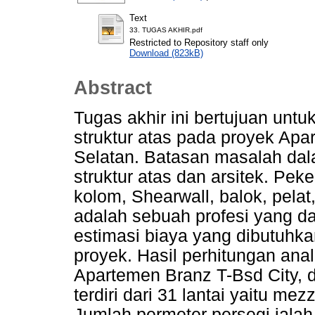
Text
33. TUGAS AKHIR.pdf
Restricted to Repository staff only
Download (823kB)
Abstract
Tugas akhir ini bertujuan unt
struktur atas pada proyek Apa
Selatan. Batasan masalah dal
struktur atas dan arsitek. Peke
kolom, Shearwall, balok, pelat
adalah sebuah profesi yang d
estimasi biaya yang dibutuh
proyek. Hasil perhitungan an
Apartemen Branz T-Bsd City,
terdiri dari 31 lantai yaitu me
Jumlah permeter persegi iala