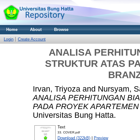
Home
About
Browse
Login
Create Account
ANALISA PERHITU
STRUKTUR ATAS P
BRANZ
Irvan, Triyoza
and
Nursyam, S
ANALISA PERHITUNGAN BI
PADA PROYEK APARTEMEN B
Universitas Bung Hatta.
Text
33. COVER.pdf
Download (322kB)
|
Preview