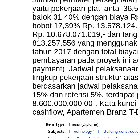
yaitu pekerjaan plat lantai 36
balok 31,40% dengan biaya Rp
bobot 17,39% Rp. 13.678.124.
Rp. 10.678.071.619,- dan tan
813.257.556 yang menggunaka
tahun 2017 dengan total biaya
pembayaran pada proyek ini a
payment). Jadwal pelaksanaan
lingkup pekerjaan struktur ata
berdasarkan jadwal pelaksan
15% dan retensi 5%, terdapat
8.600.000.000,00-. Kata kunci
cashflow, Apartemen Branz T-B
Item Type:
Thesis (Diploma)
Subjects:
T Technology > TH Building constructi