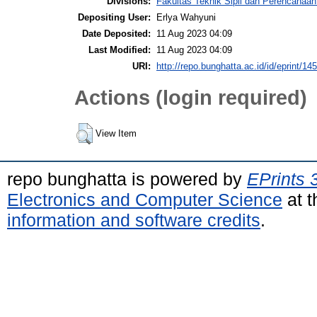
Divisions:
Fakultas Teknik Sipil dan Perencanaa
Depositing User:
Erlya Wahyuni
Date Deposited:
11 Aug 2023 04:09
Last Modified:
11 Aug 2023 04:09
URI:
http://repo.bunghatta.ac.id/id/eprint/14
Actions (login required)
View Item
repo bunghatta is powered by
EPrints 
Electronics and Computer Science
at t
information and software credits
.