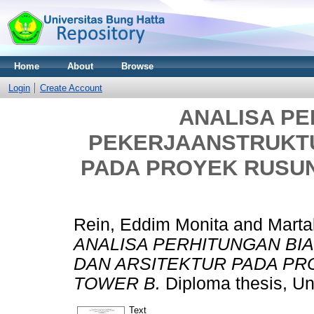
Home
About
Browse
Login
Create Account
ANALISA PE
PEKERJAANSTRUKTU
PADA PROYEK RUSU
Rein, Eddim Monita
and
Martal
ANALISA PERHITUNGAN BI
DAN ARSITEKTUR PADA PR
TOWER B.
Diploma thesis, Un
Text