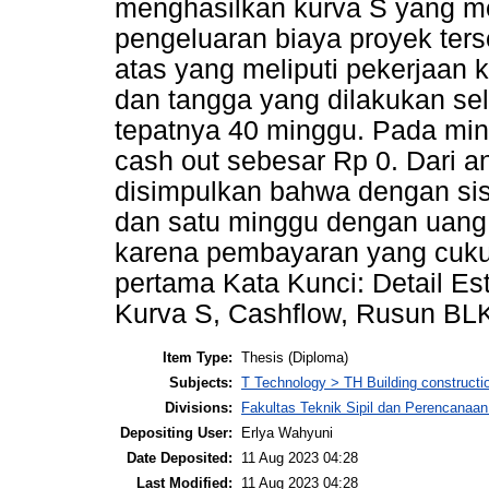
menghasilkan kurva S yang m
pengeluaran biaya proyek ters
atas yang meliputi pekerjaan ko
dan tangga yang dilakukan se
tepatnya 40 minggu. Pada ming
cash out sebesar Rp 0. Dari a
disimpulkan bahwa dengan si
dan satu minggu dengan uang 
karena pembayaran yang cuku
pertama Kata Kunci: Detail Es
Kurva S, Cashflow, Rusun BL
Item Type:
Thesis (Diploma)
Subjects:
T Technology > TH Building constructi
Divisions:
Fakultas Teknik Sipil dan Perencanaa
Depositing User:
Erlya Wahyuni
Date Deposited:
11 Aug 2023 04:28
Last Modified:
11 Aug 2023 04:28