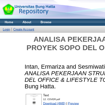
Home
About
Browse
Login
Create Account
ANALISA PEKERJA
PROYEK SOPO DEL O
Intan, Ermariza
and
Sesmiwati
ANALISA PEKERJAAN STRU
DEL OFFICE & LIFESTYLE T
Bung Hatta.
Text
12. COVER.pdf
Download (4MB)
|
Preview