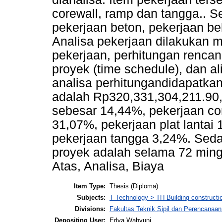
corewall, ramp dan tangga.. Se
pekerjaan beton, pekerjaan be
Analisa pekerjaan dilakukan m
pekerjaan, perhitungan renca
proyek (time schedule), dan al
analisa perhitungandidapatkan
adalah Rp320,331,304,211.90,
sebesar 14,44%, pekerjaan co
31,07%, pekerjaan plat lantai
pekerjaan tangga 3,24%. Sed
proyek adalah selama 72 mingg
Atas, Analisa, Biaya
Item Type:
Thesis (Diploma)
Subjects:
T Technology > TH Building constructi
Divisions:
Fakultas Teknik Sipil dan Perencanaa
Depositing User:
Erlya Wahyuni