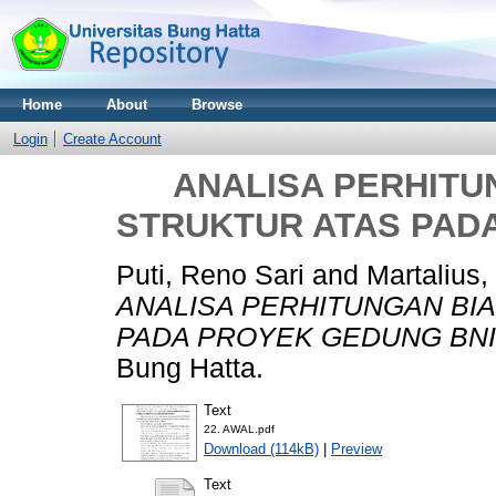
Home
About
Browse
Login
Create Account
ANALISA PERHITU
STRUKTUR ATAS PAD
Puti, Reno Sari
and
Martalius,
ANALISA PERHITUNGAN BI
PADA PROYEK GEDUNG BNI
Bung Hatta.
Text
22. AWAL.pdf
Download (114kB)
|
Preview
Text