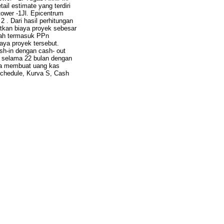
l estimate yang terdiri
tower -1Jl. Epicentrum
 . Dari hasil perhitungan
patkan biaya proyek sebesar
dah termasuk PPn
ya proyek tersebut.
ash-in dengan cash- out
 selama 22 bulan dengan
ma membuat uang kas
Schedule, Kurva S, Cash