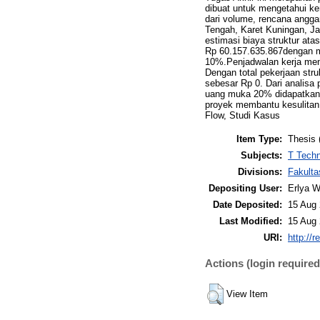
dibuat untuk mengetahui k
dari volume, rencana angga
Tengah, Karet Kuningan, Jak
estimasi biaya struktur ata
Rp 60.157.635.867dengan m
10%.Penjadwalan kerja men
Dengan total pekerjaan stru
sebesar Rp 0. Dari analis
uang muka 20% didapatkan 
proyek membantu kesulitan 
Flow, Studi Kasus
Item Type:
Thesis 
Subjects:
T Techn
Divisions:
Fakulta
Depositing User:
Erlya 
Date Deposited:
15 Aug 
Last Modified:
15 Aug 
URI:
http://r
Actions (login required
View Item