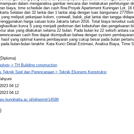
emampuan dalam menganalisa gambar rencana dan melakukan perhitungan detai
ran biaya, time schedule dan cash flow.Proyek Apartement Kuningan Lot. 16 
arta Selatan dari 32 lantai dan 1 lantai atap dengan luas bangunan± 27705m 2
s yang meliputi pekerjaan kolom, corewall, balok, plat lantai dan tangga dida
enggunakan harga satuan kota Jakarta tahun 2016. Total biaya tersebut su
ghasilkan kurva S yang menjadi pedoman dari kebutuhan dan pengeluaran bia
ktur atas yang dilakukan selama 22 bulan. Pada bulan ke 22 selisih antara c
a perencanaan cash flow dapat disimpulkan bahwa dengan system pembayaran
hasil yang optimal karena pembayaran yang cukup besar pada bulan perta
pada bulan-bulan terakhir. Kata Kunci Detail Estimasi, Analisa Biaya, Time 
(Diploma)
ology > TH Building construction
s Teknik Sipil dan Perencanaan > Teknik Ekonomi Konstruksi
Wahyuni
2023 04:12
2023 04:12
epo.bunghatta.ac.id/id/eprint/14590
)