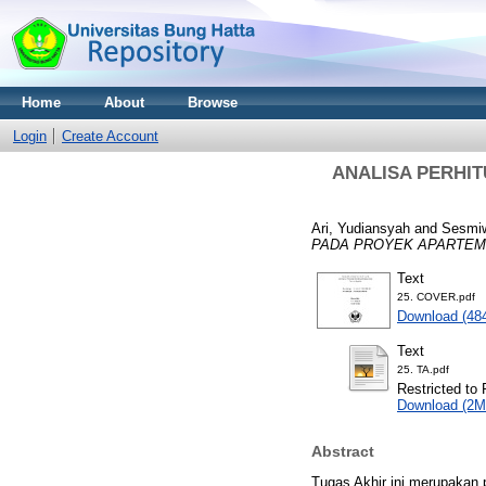
Home
About
Browse
Login
Create Account
ANALISA PERHI
Ari, Yudiansyah
and
Sesmiw
PADA PROYEK APARTEME
Text
25. COVER.pdf
Download (48
Text
25. TA.pdf
Restricted to 
Download (2M
Abstract
Tugas Akhir ini merupakan 