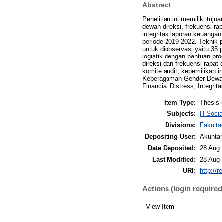
Abstract
Penelitian ini memiliki tu
dewan direksi, frekuensi rap
integritas laporan keuangan.
periode 2019-2022. Teknik 
untuk diobservasi yaitu 35
logistik dengan bantuan pr
direksi dan frekuensi rapat
komite audit, kepemilikan in
Keberagaman Gender Dewan D
Financial Distress, Integri
Item Type:
Thesis 
Subjects:
H Soci
Divisions:
Fakulta
Depositing User:
Akunta
Date Deposited:
28 Aug 
Last Modified:
28 Aug 
URI:
http://r
Actions (login required
View Item