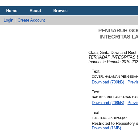
Home
About
Browse
Login
Create Account
PENGARUH GOO
INTEGRITAS LA
Clara, Sinta Dewi
and
Resti
TERHADAP INTEGRITAS LAPO
Indonesia Periode 2019-202
Text
COVER, HALAMAN PENGESAHAN
Download (700kB)
|
Previ
Text
BAB KESIMPULAN SARAN DAN
Download (208kB)
|
Previ
Text
FULLTEKS SKRIPSI.pdf
Restricted to Repository s
Download (1MB)