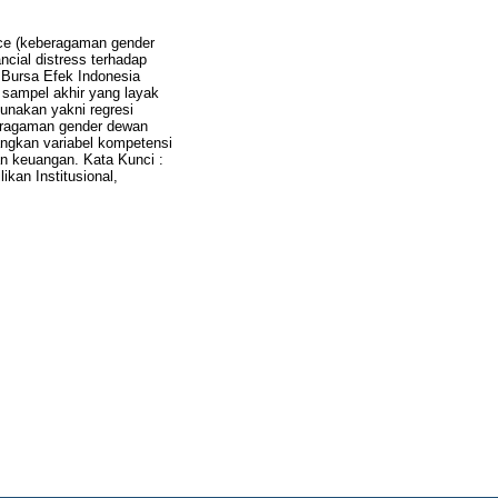
ance (keberagaman gender
ncial distress terhadap
i Bursa Efek Indonesia
 sampel akhir yang layak
gunakan yakni regresi
beragaman gender dewan
dangkan variabel kompetensi
ran keuangan. Kata Kunci :
kan Institusional,