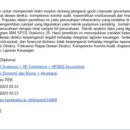
juan untuk memperoleh bukti empiris tentang pengaruh good corporate govern
at dewan direksi, kompetensi komite audit, kepemilikan institusional) dan fina
 Populasi dalam penelitian ini yaitu perusahaan infrastruktur yang terdaftar d
pengambilan sampel yang digunakan yaitu teknik purposive sampling. Jumlah
 perusahaan dengan total sampel 64 perusahaan. Teknik analisis data yang di
ogram IBM SPSS Statistics 25. Hasil penelitian ini menunjukkan variabel ke
 dewan direksi berpengaruh negatif terhadap integritas laporan keuangan. Se
stitusional, dan financial distress tidak berpengaruh terhadap integritas lapo
ireksi, Frekuensi Rapat Dewan Direksi, Kompetensi Komite Audit, Kepemili
tas Laporan Keuangan.
(Diploma)
al Sciences > HF Commerce > HF5601 Accounting
s Ekonomi dan Bisnis > Akuntansi
nsi FEB
2023 03:13
2023 03:13
epo.bunghatta.ac.id/id/eprint/14868
)