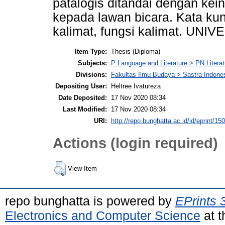
patalogis ditandai dengan ke
kepada lawan bicara. Kata kun
kalimat, fungsi kalimat. UNIV
Item Type:
Thesis (Diploma)
Subjects:
P Language and Literature > PN Literat
Divisions:
Fakultas Ilmu Budaya > Sastra Indone
Depositing User:
Heltree Ivatureza
Date Deposited:
17 Nov 2020 08:34
Last Modified:
17 Nov 2020 08:34
URI:
http://repo.bunghatta.ac.id/id/eprint/15
Actions (login required)
View Item
repo bunghatta is powered by
EPrints 
Electronics and Computer Science
at t