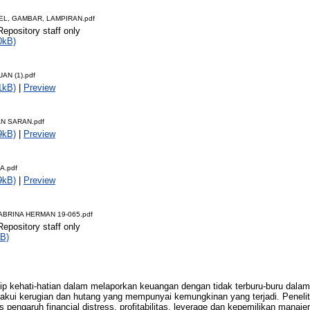
BEL, GAMBAR, LAMPIRAN.pdf
Repository staff only
0kB)
N (1).pdf
1kB)
|
Preview
N SARAN.pdf
9kB)
|
Preview
A.pdf
9kB)
|
Preview
ABRINA HERMAN 19-065.pdf
Repository staff only
B)
ip kehati-hatian dalam melaporkan keuangan dengan tidak terburu-buru dal
akui kerugian dan hutang yang mempunyai kemungkinan yang terjadi. Penelitia
pengaruh financial distress, profitabilitas, leverage dan kepemilikan manaje