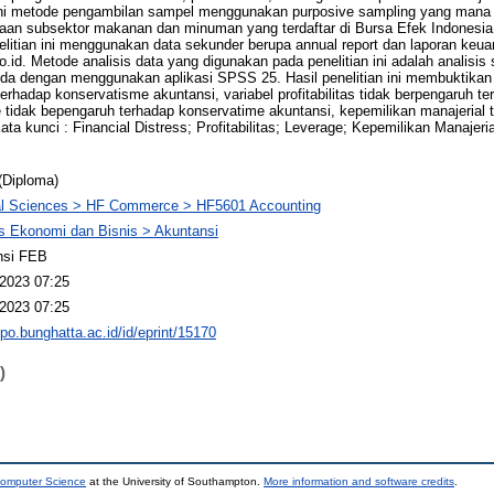
 ini metode pengambilan sampel menggunakan purposive sampling yang mana
aan subsektor makanan dan minuman yang terdaftar di Bursa Efek Indonesia 
elitian ini menggunakan data sekunder berupa annual report dan laporan ke
.id. Metode analisis data yang digunakan pada penelitian ini adalah analisis st
ganda dengan menggunakan aplikasi SPSS 25. Hasil penelitian ini membuktikan 
terhadap konservatisme akuntansi, variabel profitabilitas tidak berpengaruh 
e tidak bepengaruh terhadap konservatime akuntansi, kepemilikan manajerial 
ta kunci : Financial Distress; Profitabilitas; Leverage; Kepemilikan Manajeri
(Diploma)
al Sciences > HF Commerce > HF5601 Accounting
s Ekonomi dan Bisnis > Akuntansi
nsi FEB
2023 07:25
2023 07:25
epo.bunghatta.ac.id/id/eprint/15170
)
Computer Science
at the University of Southampton.
More information and software credits
.