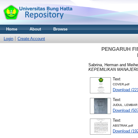
Home
About
Browse
Login
Create Account
PENGARUH FI
Sabrina, Herman
and
Meihe
KEPEMILIKAN MANAJERI
Text
COVER.pdf
Download (22
Text
JUDUL, LEMBAR
Download (50
Text
ABSTRAK.pdf
Download (19