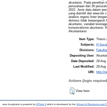
akuntansi. Pada penelitan
perusahaan dari 30 perusah
2022. Jenis data dalam pen
yang diambil dari www.idx.co
analisis regresi linier ber
distress tidak berpengaruh 
akuntansi, variabel leverag
konservatisme akuntansi. Ka
Akuntantansi
Item Type:
Thesis 
Subjects:
H Soci
Divisions:
Fakulta
Depositing User:
Akunta
Date Deposited:
29 Aug 
Last Modified:
29 Aug 
URI:
http://r
Actions (login required
View Item
repo bunghatta is powered by
EPrints 3
which is developed by the
School of Electronics and 