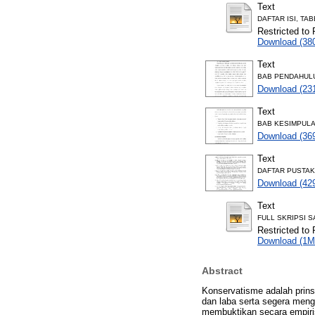
Text
DAFTAR ISI, TA
Restricted to 
Download (38
Text
BAB PENDAHULUA
Download (23
Text
BAB KESIMPULA
Download (36
Text
DAFTAR PUSTAK
Download (42
Text
FULL SKRIPSI S
Restricted to 
Download (1M
Abstract
Konservatisme adalah prins
dan laba serta segera meng
membuktikan secara empiris 