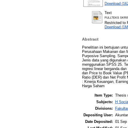
Download (16
Text
FULLTEKS SKRIP
Restricted to 
Download (1M
Abstract
Penelitian ini bertujuan 
Perusahaan Makanan dan Mi
Purposive Sampling. Sampe
Jenis data yang digunakan d
menggunakan SPSS 25. Teknik
regresi linear berganda dan
dan Price to Book Value (
Ratio (DER) dan Net Profit
: Kinerja Keuangan, Earnin
Harga Saham
Item Type:
Thesis 
Subjects:
H Soci
Divisions:
Fakulta
Depositing User:
Akunta
Date Deposited:
01 Sep 