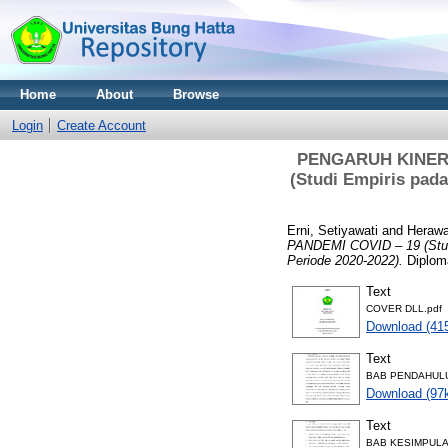
Home
About
Browse
Login
Create Account
PENGARUH KINER
(Studi Empiris pad
Erni, Setiyawati
and
Herawa
PANDEMI COVID – 19 (Studi
Periode 2020-2022).
Diploma
Text
COVER DLL.pdf
Download (41
Text
BAB PENDAHULU
Download (97
Text
BAB KESIMPULA