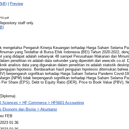
2kB)
|
Preview
SI.pdf
Repository staff only
B)
untuk mengetahui Pengaruh Kinerja Keuangan terhadap Harga Saham Selama P
numan yang Terdaftar di Bursa Efek Indonesia (BEI) Tahun 2020-2022, d
l yang didapat adalah sebanyak 48 sampel Perusahaan Makanan dan Minuma
alam penelitian ini adalah data sekunder yang diperoleh dari www.idx.co.id. 
 analisis data yang digunakan dalam penelitian ini adalah statistik deskripti
 pengujian hipotesis. Berdasarkan hasil pengujian hipotesisi ditemukan bahw
PBV) berpengaruh signifikan terhadap Harga Saham Selama Pandemi Covid-19
 Margin (NPM) tidak berpengaruh signifikan terhadap Harga Saham Selama P
g Per Share (EPS), Debt to Equity Ratio (DER), Price to Book Value (PBV), Ne
(Diploma)
al Sciences > HF Commerce > HF5601 Accounting
s Ekonomi dan Bisnis > Akuntansi
nsi FEB
2023 01:36