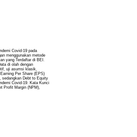
andemi Covid-19 pada
engan menggunakan metode
n yang Terdaftar di BEI.
Data di olah dengan
f, uji asumsi klasik,
a Earning Per Share (EPS)
, sedangkan Debt to Equity
andemi Covid-19. Kata Kunci
t Profit Margin (NPM),