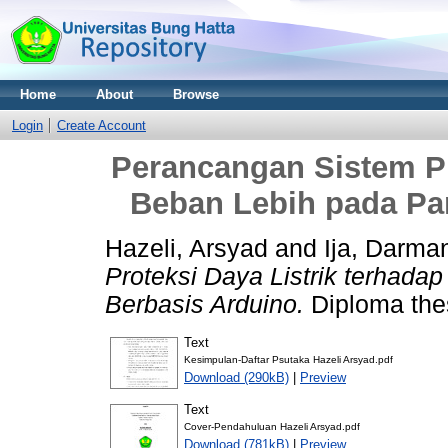
Home
About
Browse
Login
Create Account
Perancangan Sistem Pr
Beban Lebih pada Pa
Hazeli, Arsyad
and
Ija, Darma
Proteksi Daya Listrik terhada
Berbasis Arduino.
Diploma thes
Text
Kesimpulan-Daftar Psutaka Hazeli Arsyad.pdf
Download (290kB)
|
Preview
Text
Cover-Pendahuluan Hazeli Arsyad.pdf
Download (781kB)
|
Preview