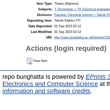
Item Type:
Thesis (Diploma)
Subjects:
T Technology > TK Electrical engineeri
Divisions:
Fakultas Teknologi Industri > Teknik El
Depositing User:
Teknik Elektro FTI
Date Deposited:
01 Sep 2023 02:12
Last Modified:
01 Sep 2023 02:12
URI:
http://repo.bunghatta.ac.id/id/eprint/15
Actions (login required)
View Item
repo bunghatta is powered by
EPrints 
Electronics and Computer Science
at t
information and software credits
.