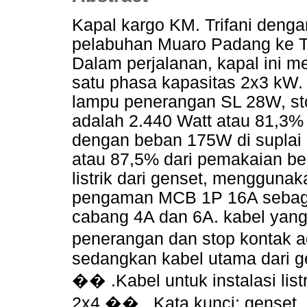
Kapal kargo KM. Trifani denga
pelabuhan Muaro Padang ke Tu
Dalam perjalanan, kapal ini m
satu phasa kapasitas 2x3 kW. B
lampu penerangan SL 28W, sto
adalah 2.440 Watt atau 81,3% 
dengan beban 175W di suplai d
atau 87,5% dari pemakaian be
listrik dari genset, mengguna
pengaman MCB 1P 16A sebag
cabang 4A dan 6A. kabel yang 
penerangan dan stop kontak 
sedangkan kabel utama dari g
�� .Kabel untuk instalasi lis
2x4 �� . Kata kunci: genset, na