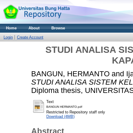
Home
About
Browse
Login
Create Account
STUDI ANALISA SI
KAP
BANGUN, HERMANTO
and
I
STUDI ANALISA SISTEM KE
Diploma thesis, UNIVERSIT
Text
BANGUN HERMANTO.pdf
Restricted to Repository staff only
Download (4MB)
Abstract