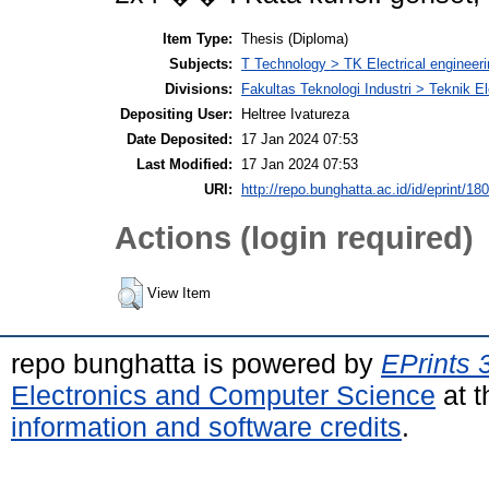
Item Type:
Thesis (Diploma)
Subjects:
T Technology > TK Electrical engineeri
Divisions:
Fakultas Teknologi Industri > Teknik El
Depositing User:
Heltree Ivatureza
Date Deposited:
17 Jan 2024 07:53
Last Modified:
17 Jan 2024 07:53
URI:
http://repo.bunghatta.ac.id/id/eprint/18
Actions (login required)
View Item
repo bunghatta is powered by
EPrints 
Electronics and Computer Science
at t
information and software credits
.