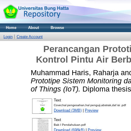
Home
About
Browse
Login
Create Account
Perancangan Protot
Kontrol Pintu Air Berb
Muhammad Haris, Raharja
an
Prototipe Sistem Monitoring da
of Things (IoT).
Diploma thesis
Text
Cover,hal pengesahan,hal penguji,abstrak,daf isi .pdf
Download (3MB)
|
Preview
Text
Bab I Pendahuluan.pdf
Download (698kB)
|
Preview