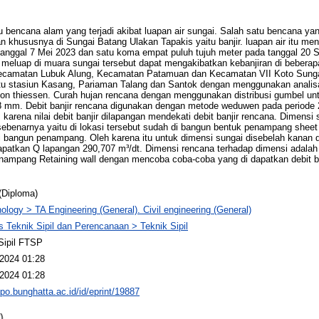
 bencana alam yang terjadi akibat luapan air sungai. Salah satu bencana yang
khususnya di Sungai Batang Ulakan Tapakis yaitu banjir. luapan air itu me
tanggal 7 Mei 2023 dan satu koma empat puluh tujuh meter pada tanggal 20 S
 meluap di muara sungai tersebut dapat mengakibatkan kebanjiran di bebera
ecamatan Lubuk Alung, Kecamatan Patamuan dan Kecamatan VII Koto Sungai
aitu stasiun Kasang, Pariaman Talang dan Santok dengan menggunakan analis
on thiessen. Curah hujan rencana dengan menggunakan distribusi gumbel unt
8 mm. Debit banjir rencana digunakan dengan metode weduwen pada periode 
karena nilai debit banjir dilapangan mendekati debit banjir rencana. Dimensi s
benarnya yaitu di lokasi tersebut sudah di bangun bentuk penampang sheet p
 bangun penampang. Oleh karena itu untuk dimensi sungai disebelah kanan 
apatkan Q lapangan 290,707 m³/dt. Dimensi rencana terhadap dimensi adala
mpang Retaining wall dengan mencoba coba-coba yang di dapatkan debit ba
(Diploma)
ology > TA Engineering (General). Civil engineering (General)
s Teknik Sipil dan Perencanaan > Teknik Sipil
Sipil FTSP
2024 01:28
2024 01:28
epo.bunghatta.ac.id/id/eprint/19887
)