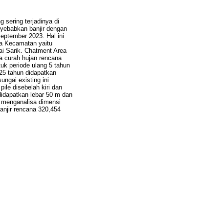
 sering terjadinya di
nyebabkan banjir dengan
eptember 2023. Hal ini
pa Kecamatan yaitu
 Sarik. Chatment Area
a curah hujan rencana
uk periode ulang 5 tahun
25 tahun didapatkan
ungai existing ini
ile disebelah kiri dan
didapatkan lebar 50 m dan
h menganalisa dimensi
njir rencana 320,454