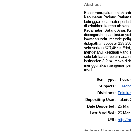
Abstract
Banjir merupakan salah satu
Kabupaten Padang Pariaman 
ketinggian dua meter pada 
disebabkan karena air yang
Kecamatan Batang Anai, K
dipengaruhi tiga stasiun y
kawasan yaitu metode polig
didapatkan sebesar 139,29
sebesarkan 320,467 m³/dpt, 
mengetahui keadaan yang se
sebelah kanan belum ada di
ketinggian 3,2 m. Maka did
menggunakan bangunan pena
m³/dt.
Item Type:
Thesis 
Subjects:
T Techn
Divisions:
Fakulta
Depositing User:
Teknik 
Date Deposited:
26 Mar 
Last Modified:
26 Mar 
URI:
http://r
Actions (login required