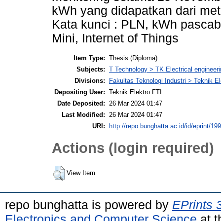
kWh yang didapatkan dari me
Kata kunci : PLN, kWh pasca
Mini, Internet of Things
Item Type:
Thesis (Diploma)
Subjects:
T Technology > TK Electrical engineeri
Divisions:
Fakultas Teknologi Industri > Teknik El
Depositing User:
Teknik Elektro FTI
Date Deposited:
26 Mar 2024 01:47
Last Modified:
26 Mar 2024 01:47
URI:
http://repo.bunghatta.ac.id/id/eprint/19
Actions (login required)
View Item
repo bunghatta is powered by
EPrints 
Electronics and Computer Science
at t