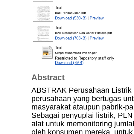
Text
Bab Pendahuluan.pdf
Download (530kB)
|
Preview
Text
BAB Kesimpulan Dan Daftar Pustaka.pdf
Download (703kB)
|
Preview
Text
Skripsi Muhammad Wildan.pdf
Restricted to Repository staff only
Download (7MB)
Abstract
ABSTRAK Perusahaan Listrik 
perusahaan yang bertugas untu
masyarakat ataupun pabrik-p
Sebagai penyuplai listrik, P
alat untuk memonitoring jumla
oleh konsumen mereka, untuk 