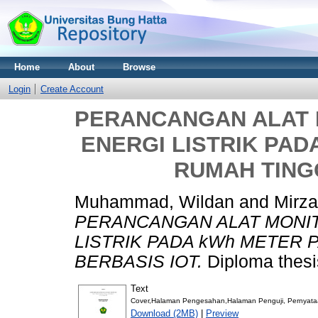
Home
About
Browse
Login
Create Account
PERANCANGAN ALAT
ENERGI LISTRIK PA
RUMAH TING
Muhammad, Wildan
and
Mirza
PERANCANGAN ALAT MONI
LISTRIK PADA kWh METER
BERBASIS IOT.
Diploma thesis
Text
Cover,Halaman Pengesahan,Halaman Penguji, Pernyataan K
Download (2MB)
|
Preview