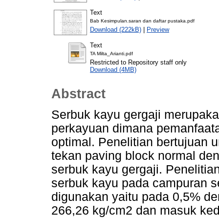
Text
Bab Kesimpulan.saran dan daftar pustaka.pdf
Download (222kB)
|
Preview
Text
TA Milta_Arianti.pdf
Restricted to Repository staff only
Download (4MB)
Abstract
Serbuk kayu gergaji merupakan
perkayuan dimana pemanfaata
optimal. Penelitian bertujuan
tekan paving block normal de
serbuk kayu gergaji. Penelit
serbuk kayu pada campuran s
digunakan yaitu pada 0,5% den
266,26 kg/cm2 dan masuk ked