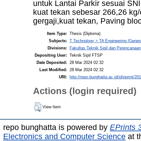
untuk Lantai Parkir sesuai S
kuat tekan sebesar 266,26 kg/
gergaji,kuat tekan, Paving blo
Item Type:
Thesis (Diploma)
Subjects:
T Technology > TA Engineering (General
Divisions:
Fakultas Teknik Sipil dan Perencanaan 
Depositing User:
Teknik Sipil FTSP
Date Deposited:
28 Mar 2024 02:32
Last Modified:
28 Mar 2024 02:32
URI:
http://repo.bunghatta.ac.id/id/eprint/20
Actions (login required)
View Item
repo bunghatta is powered by
EPrints 
Electronics and Computer Science
at t