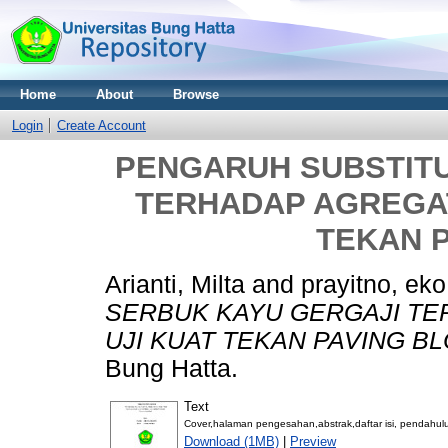
Home
About
Browse
Login
Create Account
PENGARUH SUBSTITU
TERHADAP AGREGAT
TEKAN 
Arianti, Milta
and
prayitno, eko
SERBUK KAYU GERGAJI TE
UJI KUAT TEKAN PAVING BL
Bung Hatta.
Text
Cover,halaman pengesahan,abstrak,daftar isi, pendahul
Download (1MB)
|
Preview