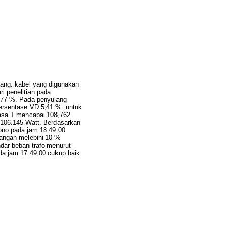
bang. kabel yang digunakan
i penelitian pada
,77 %. Pada penyulang
persentase VD 5,41 %. untuk
hasa T mencapai 108,762
 106.145 Watt. Berdasarkan
ono pada jam 18:49:00
angan melebihi 10 %
ndar beban trafo menurut
 jam 17:49:00 cukup baik