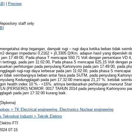
kB)
|
Preview
Repository staff only
B)
uk mengetahui drop tegangan, dampak rugi – rugi daya ketika beban tidak seim
 dengan impedansi 0,2162 + j0,3305 Ω/Km. adapun hasil yang diperoleh dar
 jam 17:49:00, Pada phasa T mencapai 550,71 Volt dengan persentase VD 4
 tertinggi, pada jam 11:02:00, Pada phasa S mencapai 625,15 Volt dengan 
dasarkan perhitungan pada penyulang Kartonyono pada jam 17:49:00, pada p
gglagah rugi-rugi daya terbesar pada jam 11:02:00, pada phasa S mencapai
an tidak seimbangnya beban antar fasa pada SUTM, pada penyulang Kartony
nyulang Kedungglagah pada jam 17:32:00 mencapai 21,27 %. ketidak seimb
egori health index 10 % - <15%. artinya berdasarkan perhitungan menurut Sta
PLN (PERSERO) NOMOR: 0017 TAHUN 2014 pada penyulang Kartonyono pada
glagah pada jam 17:32:00 kurang baik.
(Diploma)
ology > TK Electrical engineering. Electronics Nuclear engineering
s Teknologi Industri > Teknik Elektro
Elektro FTI
2024 07:15