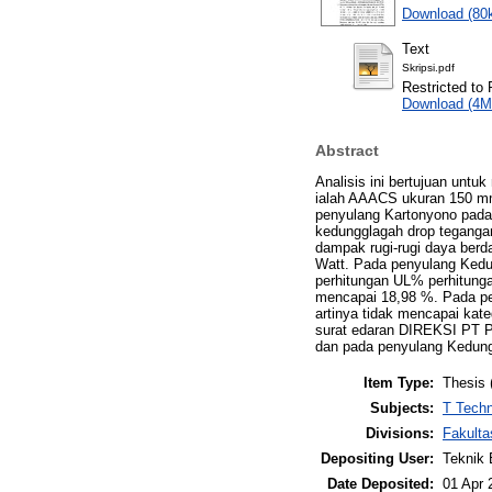
Download (80
Text
Skripsi.pdf
Restricted to 
Download (4M
Abstract
Analisis ini bertujuan unt
ialah AAACS ukuran 150 mm2
penyulang Kartonyono pada
kedungglagah drop tegangan
dampak rugi-rugi daya ber
Watt. Pada penyulang Kedun
perhitungan UL% perhitung
mencapai 18,98 %. Pada pe
artinya tidak mencapai kat
surat edaran DIREKSI PT 
dan pada penyulang Kedung
Item Type:
Thesis 
Subjects:
T Techn
Divisions:
Fakulta
Depositing User:
Teknik 
Date Deposited:
01 Apr 