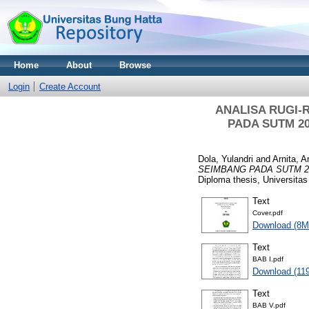
Home
About
Browse
Login
Create Account
ANALISA RUGI-
PADA SUTM 2
Dola, Yulandri
and
Arnita, A
SEIMBANG PADA SUTM 2
Diploma thesis, Universitas
Text
Cover.pdf
Download (8M
Text
BAB I.pdf
Download (11
Text
BAB V.pdf