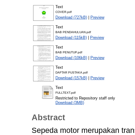
Text
COVER.pdf
Download (727kB)
|
Preview
Text
BAB PENDAHULUAN.pdf
Download (115kB)
|
Preview
Text
BAB PENUTUP.pdf
Download (106kB)
|
Preview
Text
DAFTAR PUSTAKA.pdf
Download (157kB)
|
Preview
Text
FULLTEXT.pdf
Restricted to Repository staff only
Download (3MB)
Abstract
Sepeda motor merupakan trans