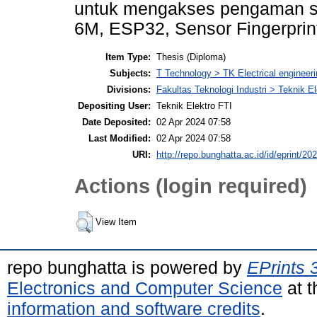
untuk mengakses pengaman s
6M, ESP32, Sensor Fingerprint
Item Type:
Thesis (Diploma)
Subjects:
T Technology > TK Electrical engineeri
Divisions:
Fakultas Teknologi Industri > Teknik El
Depositing User:
Teknik Elektro FTI
Date Deposited:
02 Apr 2024 07:58
Last Modified:
02 Apr 2024 07:58
URI:
http://repo.bunghatta.ac.id/id/eprint/20
Actions (login required)
View Item
repo bunghatta is powered by
EPrints 
Electronics and Computer Science
at t
information and software credits
.