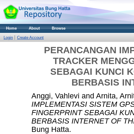
Home
About
Browse
Login
Create Account
PERANCANGAN IMP
TRACKER MENGG
SEBAGAI KUNCI 
BERBASIS IN
Anggi, Vahlevi
and
Arnita, Arni
IMPLEMENTASI SISTEM G
FINGERPRINT SEBAGAI KU
BERBASIS INTERNET OF TH
Bung Hatta.