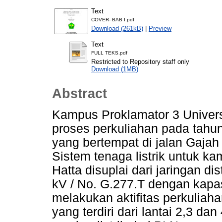
Text
COVER- BAB I.pdf
Download (261kB)
|
Preview
Text
FULL TEKS.pdf
Restricted to Repository staff only
Download (1MB)
Abstract
Kampus Proklamator 3 Univer
proses perkuliahan pada tahun
yang bertempat di jalan Gajah
Sistem tenaga listrik untuk k
Hatta disuplai dari jaringan di
kV / No. G.277.T dengan kapa
melakukan aktifitas perkuliah
yang terdiri dari lantai 2,3 da