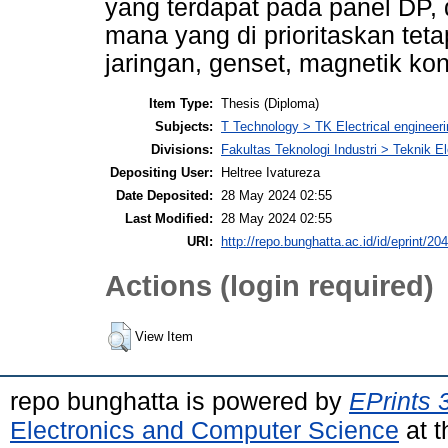
yang terdapat pada panel DP
mana yang di prioritaskan teta
jaringan, genset, magnetik kon
Item Type:
Thesis (Diploma)
Subjects:
T Technology > TK Electrical engineeri
Divisions:
Fakultas Teknologi Industri > Teknik El
Depositing User:
Heltree Ivatureza
Date Deposited:
28 May 2024 02:55
Last Modified:
28 May 2024 02:55
URI:
http://repo.bunghatta.ac.id/id/eprint/20
Actions (login required)
View Item
repo bunghatta is powered by
EPrints 
Electronics and Computer Science
at t