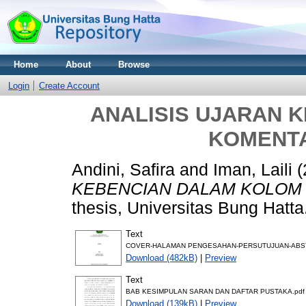
Home
About
Browse
Login
Create Account
ANALISIS UJARAN 
KOMENT
Andini, Safira
and
Iman, Laili
(
KEBENCIAN DALAM KOLOM
thesis, Universitas Bung Hatta
Text
COVER-HALAMAN PENGESAHAN-PERSUTUJUAN-ABSTR
Download (482kB)
|
Preview
Text
BAB KESIMPULAN SARAN DAN DAFTAR PUSTAKA.pdf
Download (139kB)
|
Preview