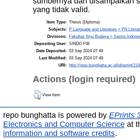
sumbernya dan disampaikan se
yang tidak valid.
Item Type:
Thesis (Diploma)
Subjects:
P Language and Literature > PN Literat
Divisions:
Fakultas Ilmu Budaya > Sastra Indone
Depositing User:
SINDO FIB
Date Deposited:
03 Sep 2024 07:49
Last Modified:
03 Sep 2024 07:49
URI:
http://repo.bunghatta.ac.id/id/eprint/21
Actions (login required)
View Item
repo bunghatta is powered by
EPrints 
Electronics and Computer Science
at t
information and software credits
.