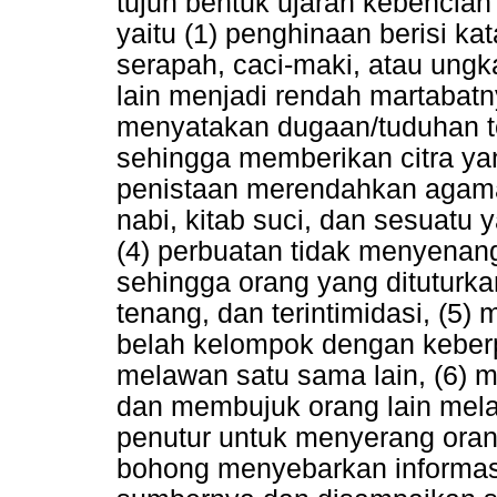
tujuh bentuk ujaran kebencia
yaitu (1) penghinaan berisi ka
serapah, caci-maki, atau ung
lain menjadi rendah martabat
menyatakan dugaan/tuduhan t
sehingga memberikan citra yan
penistaan merendahkan agama 
nabi, kitab suci, dan sesuatu 
(4) perbuatan tidak menyena
sehingga orang yang dituturkan
tenang, dan terintimidasi, (
belah kelompok dengan keberp
melawan satu sama lain, (6)
dan membujuk orang lain mela
penutur untuk menyerang orang
bohong menyebarkan informasi