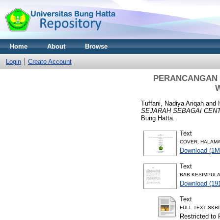
Home
About
Browse
Login
Create Account
PERANCANGAN P
W
Tuffani, Nadiya Ariqah
and
SEJARAH SEBAGAI CENT
Bung Hatta.
Text
COVER, HALAMA
Download (1M
Text
BAB KESIMPULA
Download (19
Text
FULL TEXT SKRI
Restricted to 