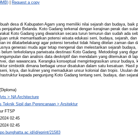
9MB)
|
Request a copy
uah desa di Kabupaten Agam yang memiliki nilai sejarah dan budaya, baik 
enjajahan Belanda. Koto Gadang terkenal dengan kerajinan perak dan sulam
rakat Koto Gadang yang diwariskan secara turun temurun dan sudah ada se
rtujuan untuk memanfaatkan potensi wisata edukasi seni, budaya, sejarah, dan
tian ini dilatarbelakangi agar potensi tersebut tidak hilang ditelan zaman dan 
snya generasi muda agar tetap mengenal dan melestarikan sejarah budaya, 
n belum terkelolanya pariwisata destinasi Koto Gadang. Metodologi yang dig
pengumpulan dan analisis data deskriptif dan mendalam yang ditemukan di lap
rvei, dan wawancara. Kerangka konseptual mengintegrasikan unsur budaya, kol
ur simbiotik dimana berbagai unsur disatukan dalam satu kesatuan. Hasil pen
ni, kriya, dan kuliner yang memadukan unsur kolonial dan tropis. Usulan des
rastruktur kepada pengunjung Koto Gadang tentang seni, budaya, dan sejar
(Diploma)
Arts > NA Architecture
s Teknik Sipil dan Perencanaan > Arsitektur
tur FTSP
2024 02:45
2024 02:45
epo.bunghatta.ac.id/id/eprint/21583