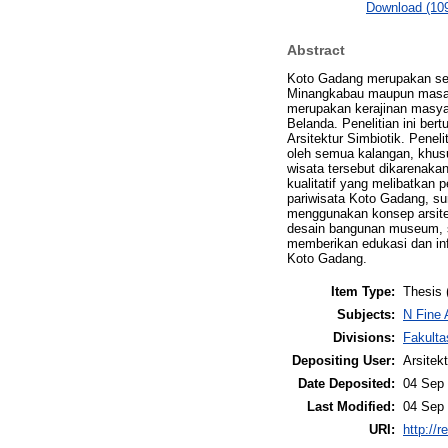
Download (10
Abstract
Koto Gadang merupakan seb
Minangkabau maupun masa p
merupakan kerajinan masya
Belanda. Penelitian ini be
Arsitektur Simbiotik. Peneli
oleh semua kalangan, khusu
wisata tersebut dikarenaka
kualitatif yang melibatkan 
pariwisata Koto Gadang, su
menggunakan konsep arsitekt
desain bangunan museum, se
memberikan edukasi dan inf
Koto Gadang.
Item Type:
Thesis 
Subjects:
N Fine 
Divisions:
Fakulta
Depositing User:
Arsitek
Date Deposited:
04 Sep 
Last Modified:
04 Sep 
URI:
http://r