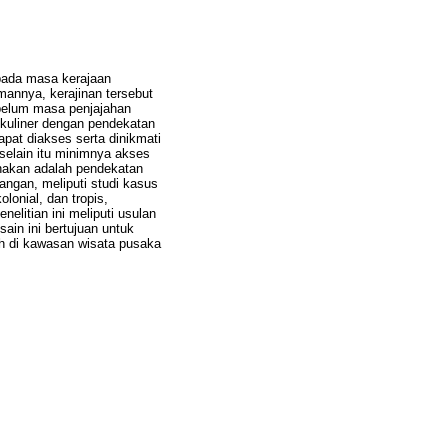
pada masa kerajaan
annya, kerajinan tersebut
belum masa penjajahan
 kuliner dengan pendekatan
dapat diakses serta dinikmati
selain itu minimnya akses
unakan adalah pendekatan
angan, meliputi studi kasus
onial, dan tropis,
elitian ini meliputi usulan
ain ini bertujuan untuk
ah di kawasan wisata pusaka