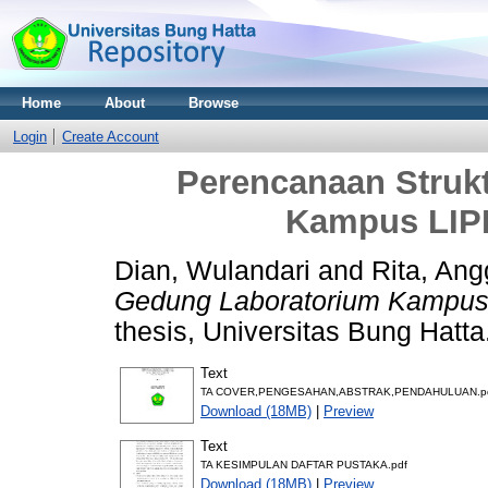
Home
About
Browse
Login
Create Account
Perencanaan Struk
Kampus LIPI
Dian, Wulandari
and
Rita, Ang
Gedung Laboratorium Kampus 
thesis, Universitas Bung Hatta
Text
TA COVER,PENGESAHAN,ABSTRAK,PENDAHULUAN.p
Download (18MB)
|
Preview
Text
TA KESIMPULAN DAFTAR PUSTAKA.pdf
Download (18MB)
|
Preview