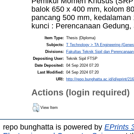
Pemikul Momen Khusus (SRPM
balok 650 x 400 mm, kolom 80
pancang 500 mm, kedalaman 16
kunci : Perencanaan Gedung,
Item Type:
Thesis (Diploma)
Subjects:
T Technology > TA Engineering (General
Divisions:
Fakultas Teknik Sipil dan Perencanaan 
Depositing User:
Teknik Sipil FTSP
Date Deposited:
04 Sep 2024 07:20
Last Modified:
04 Sep 2024 07:20
URI:
http://repo.bunghatta.ac.id/id/eprint/21
Actions (login required)
View Item
repo bunghatta is powered by
EPrints 