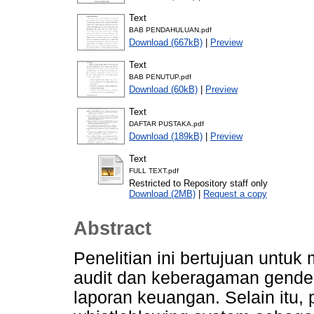
Text
BAB PENDAHULUAN.pdf
Download (667kB)
|
Preview
Text
BAB PENUTUP.pdf
Download (60kB)
|
Preview
Text
DAFTAR PUSTAKA.pdf
Download (189kB)
|
Preview
Text
FULL TEXT.pdf
Restricted to Repository staff only
Download (2MB)
|
Request a copy
Abstract
Penelitian ini bertujuan untuk
audit dan keberagaman gender 
laporan keuangan. Selain itu, p