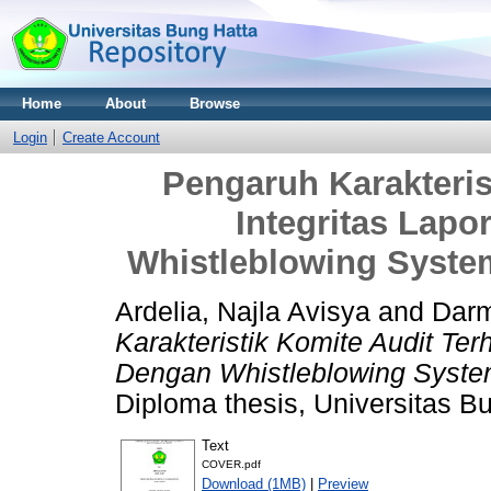
Home
About
Browse
Login
Create Account
Pengaruh Karakteris
Integritas Lap
Whistleblowing Syste
Ardelia, Najla Avisya
and
Darm
Karakteristik Komite Audit Te
Dengan Whistleblowing Syste
Diploma thesis, Universitas B
Text
COVER.pdf
Download (1MB)
|
Preview