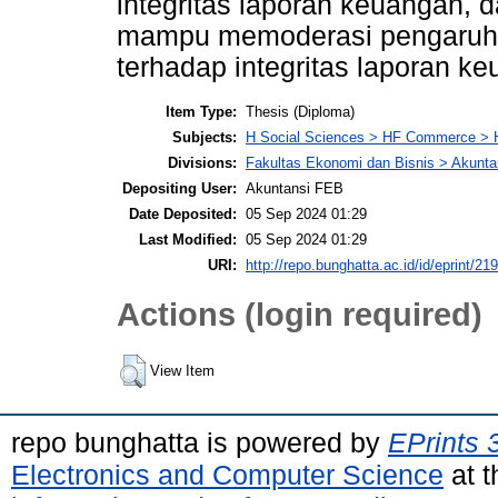
integritas laporan keuangan, 
mampu memoderasi pengaruh 
terhadap integritas laporan k
Item Type:
Thesis (Diploma)
Subjects:
H Social Sciences > HF Commerce > 
Divisions:
Fakultas Ekonomi dan Bisnis > Akunta
Depositing User:
Akuntansi FEB
Date Deposited:
05 Sep 2024 01:29
Last Modified:
05 Sep 2024 01:29
URI:
http://repo.bunghatta.ac.id/id/eprint/21
Actions (login required)
View Item
repo bunghatta is powered by
EPrints 
Electronics and Computer Science
at t