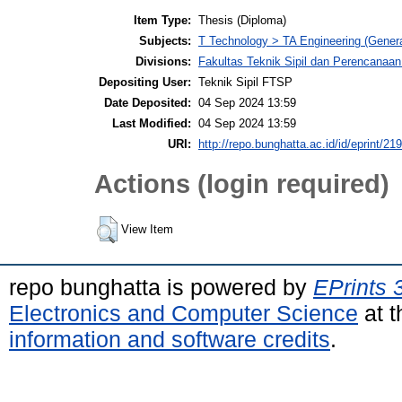
Item Type:
Thesis (Diploma)
Subjects:
T Technology > TA Engineering (General
Divisions:
Fakultas Teknik Sipil dan Perencanaan 
Depositing User:
Teknik Sipil FTSP
Date Deposited:
04 Sep 2024 13:59
Last Modified:
04 Sep 2024 13:59
URI:
http://repo.bunghatta.ac.id/id/eprint/21
Actions (login required)
View Item
repo bunghatta is powered by
EPrints 
Electronics and Computer Science
at t
information and software credits
.