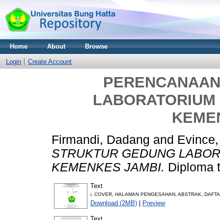
Home
About
Browse
Login
Create Account
PERENCANAAN
LABORATORIUM
KEME
Firmandi, Dadang
and
Evince,
STRUKTUR GEDUNG LABOR
KEMENKES JAMBI.
Diploma t
Text
i. COVER, HALAMAN PENGESAHAN, ABSTRAK, DAFTA
Download (2MB)
|
Preview
Text