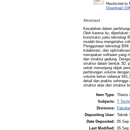
Restricted to 
Download (10
Abstract
Kesalahan dalam perhitunga
Oleh karena itu, diperlukan
konstruksi yaitu teknologi 
mudah bisa mengetahui vo
Penggunaan teknologi BIM 
kolaborasi, dan optimalisas
merupakan software yang m
dan struktur gedung. Deng
struktur dalam bentuk 3D, 
untuk menunjang objek pene
perhitungan volume dengan 
volume beton sebesar 641,
detail dan praktis sehingg
struktur atas dan struktur 
Item Type:
Thesis 
Subjects:
T Techn
Divisions:
Fakulta
Depositing User:
Teknik 
Date Deposited:
05 Sep 
Last Modified:
05 Sep 