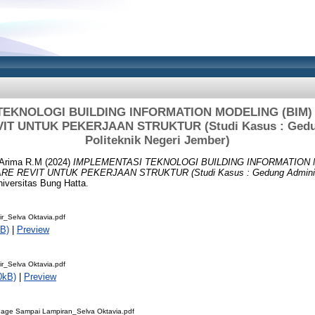
TEKNOLOGI BUILDING INFORMATION MODELING (BI
T UNTUK PEKERJAAN STRUKTUR (Studi Kasus : Gedun
Politeknik Negeri Jember)
 Arima R.M
(2024)
IMPLEMENTASI TEKNOLOGI BUILDING INFORMATION 
EVIT UNTUK PEKERJAAN STRUKTUR (Studi Kasus : Gedung Administras
iversitas Bung Hatta.
r_Selva Oktavia.pdf
B)
|
Preview
r_Selva Oktavia.pdf
0kB)
|
Preview
 Page Sampai Lampiran_Selva Oktavia.pdf