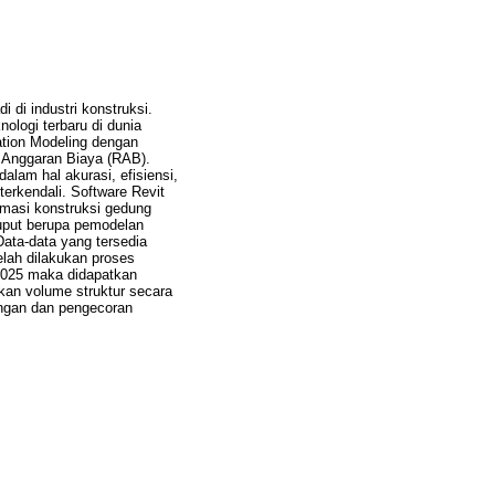
 di industri konstruksi.
ologi terbaru di dunia
mation Modeling dengan
Anggaran Biaya (RAB).
am hal akurasi, efisiensi,
terkendali. Software Revit
masi konstruksi gedung
uput berupa pemodelan
ata-data yang tersedia
elah dilakukan proses
 2025 maka didapatkan
an volume struktur secara
angan dan pengecoran