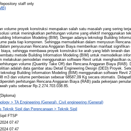
Repository staff only
MB)
n volume proyek konstruksi merupakan salah satu masalah yang sering terjadi
 solusi untuk meningkatkan perhitungan volume yang efektif menggunakan tekn
Building Information Modeling (BIM). Dengan adanya teknologi Building Infor
lume pada tiap komponen. Sehingga memudahkan dalam menyusun Rencana 
dalam penyusunan Rencana Anggaran Biaya memberikan manfaat signifikan dal
i biaya, sehingga membawa proyek konstruksi ke arah yang lebih terarah dan 
embatu metode Building Information Modeling (BIM) untuk memodelkan infor
an melakukan pemodelan menggunakan software Revit untuk menghasilkan o
perhitungan volume (Quantity Take Off) dan Rencana Anggaran Biaya (RAB). D
litian adalah data gambar atau Detail Engineering Design (DED) Proyek. Set
teknologi Building Information Modeling (BIM) menggunakan software Revit
38 m3 dan volume pembesian sebesar 68587,09 Kg secara otomatis. Didapatk
a diperoleh perhitungan Rencana Anggaran Biaya (RAB) pada pekerjaan penul
bawah yaitu sebesar Rp.2.274.703.038.85.
(Diploma)
ology > TA Engineering (General). Civil engineering (General)
s Teknik Sipil dan Perencanaan > Teknik Sipil
Sipil FTSP
2024 07:47
2024 07:47