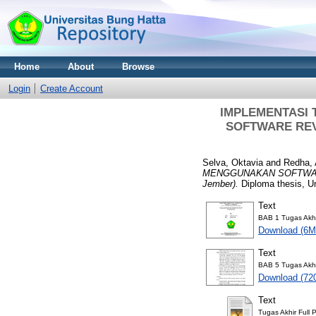
Home
About
Browse
Login
Create Account
IMPLEMENTASI 
SOFTWARE REVI
Selva, Oktavia
and
Redha,
MENGGUNAKAN SOFTWARE R
Jember).
Diploma thesis, Un
Text
BAB 1 Tugas Akhi
Download (6M
Text
BAB 5 Tugas Akhi
Download (72
Text
Tugas Akhir Full