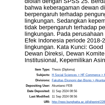
diolah dengan SPSS 25. Berda
bahwa keberagaman dewan dir
berpengaruh terhadap pengung
lingkungan. Sedangkan kepemil
tidak berpengaruh terhadap p
lingkungan. Pada perusahaan m
Efek Indonesia periode 2018-
lingkungan. Kata Kunci: Goo
Dewan Direksi, Dewan Komite
Institusional, Kepemilikan Asi
Item Type:
Thesis (Diploma)
Subjects:
H Social Sciences > HF Commerce > 
Divisions:
Fakultas Ekonomi dan Bisnis > Akunta
Depositing User:
Akuntansi FEB
Date Deposited:
11 Sep 2024 08:56
Last Modified:
11 Sep 2024 08:56
URI:
http://repo.bunghatta.ac.id/id/eprint/22