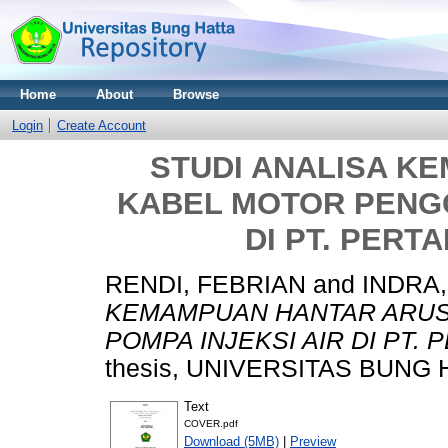
Home
About
Browse
Login
Create Account
STUDI ANALISA K
KABEL MOTOR PENGG
DI PT. PERT
RENDI, FEBRIAN
and
INDRA,
KEMAMPUAN HANTAR ARUS
POMPA INJEKSI AIR DI PT.
thesis, UNIVERSITAS BUNG 
Text
COVER.pdf
Download (5MB)
|
Preview