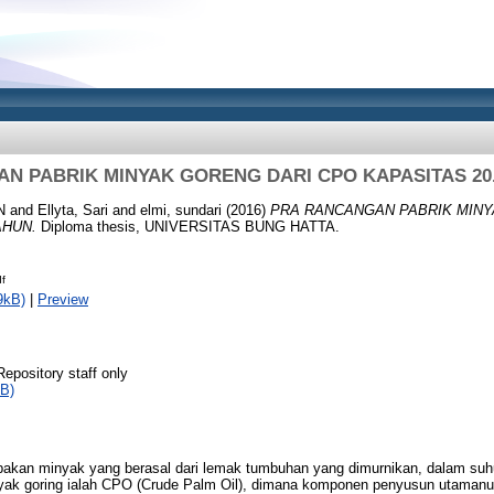
N PABRIK MINYAK GORENG DARI CPO KAPASITAS 20
N
and
Ellyta, Sari
and
elmi, sundari
(2016)
PRA RANCANGAN PABRIK MINY
AHUN.
Diploma thesis, UNIVERSITAS BUNG HATTA.
f
9kB)
|
Preview
Repository staff only
B)
pakan minyak yang berasal dari lemak tumbuhan yang dimurnikan, dalam suhu
ak goring ialah CPO (Crude Palm Oil), dimana komponen penyusun utamanuya