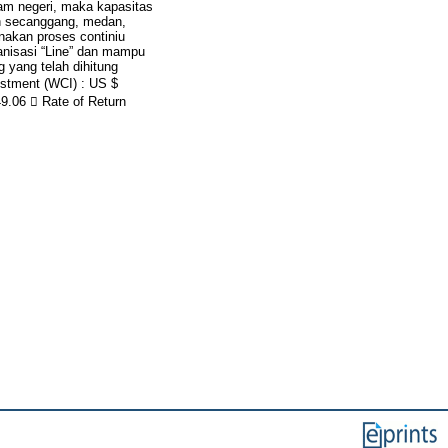
lam negeri, maka kapasitas
an secanggang, medan,
nakan proses continiu
anisasi “Line” dan mampu
 yang telah dihitung
estment (WCI) : US $
49.06  Rate of Return