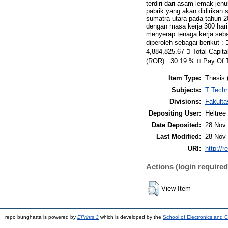
terdiri dari asam lemak jen
pabrik yang akan didirikan
sumatra utara pada tahun 2
dengan masa kerja 300 hari
menyerap tenaga kerja seba
diperoleh sebagai berikut :
4,884,825.67  Total Capita
(ROR) : 30.19 %  Pay Of T
Item Type:
Thesis 
Subjects:
T Techn
Divisions:
Fakulta
Depositing User:
Heltree
Date Deposited:
28 Nov 
Last Modified:
28 Nov 
URI:
http://r
Actions (login required
View Item
repo bunghatta is powered by
EPrints 3
which is developed by the
School of Electronics and 