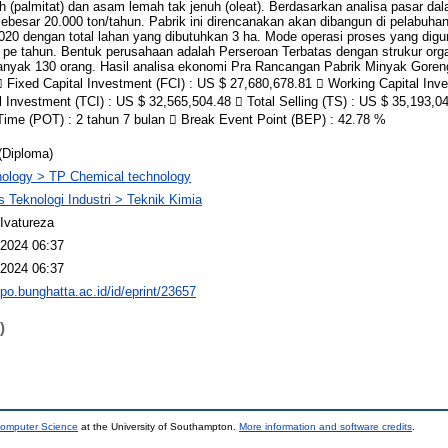
uh (palmitat) dan asam lemah tak jenuh (oleat). Berdasarkan analisa pasar da
 sebesar 20.000 ton/tahun. Pabrik ini direncanakan akan dibangun di pelabuh
020 dengan total lahan yang dibutuhkan 3 ha. Mode operasi proses yang digu
 pe tahun. Bentuk perusahaan adalah Perseroan Terbatas dengan strukur org
nyak 130 orang. Hasil analisa ekonomi Pra Rancangan Pabrik Minyak Goreng
  Fixed Capital Investment (FCI) : US $ 27,680,678.81  Working Capital Inv
l Investment (TCI) : US $ 32,565,504.48  Total Selling (TS) : US $ 35,193,0
ime (POT) : 2 tahun 7 bulan  Break Event Point (BEP) : 42.78 %
(Diploma)
ology > TP Chemical technology
s Teknologi Industri > Teknik Kimia
 Ivatureza
2024 06:37
2024 06:37
epo.bunghatta.ac.id/id/eprint/23657
)
Computer Science
at the University of Southampton.
More information and software credits
.