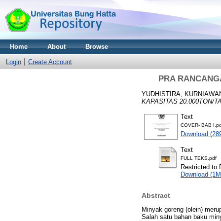
Home
About
Browse
Login
Create Account
PRA RANCANGA
YUDHISTIRA, KURNIAWA
KAPASITAS 20.000TON/T
Text
COVER- BAB I.pd
Download (28
Text
FULL TEKS.pdf
Restricted to 
Download (1M
Abstract
Minyak goreng (olein) meru
Salah satu bahan baku miny