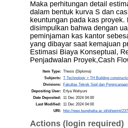
Maka perhitungan detail esti
dalam bentuk kurva S dan cas
keuntungan pada kas proyek.
disimpulkan bahwa dengan ua
peminjaman kas kantor sebesa
yang dibayar saat kemajuan pr
Estimasi Biaya Konseptual, 
Penjadwalan Proyek,Cash Flo
Item Type:
Thesis (Diploma)
Subjects:
T Technology > TH Building constructi
Divisions:
Fakultas Teknik Sipil dan Perencanaa
Depositing User:
Erlya Wahyuni
Date Deposited:
11 Dec 2024 04:00
Last Modified:
11 Dec 2024 04:00
URI:
http://repo.bunghatta.ac.id/id/eprint/23
Actions (login required)