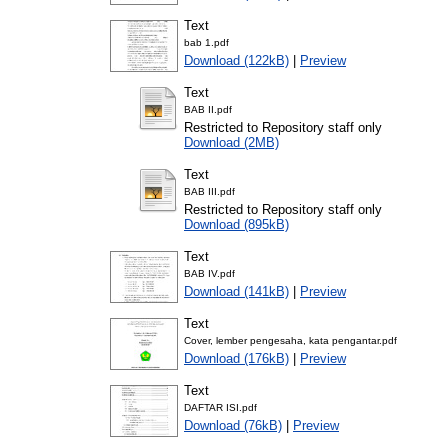
Text
bab 1.pdf
Download (122kB)
|
Preview
Text
BAB II.pdf
Restricted to Repository staff only
Download (2MB)
Text
BAB III.pdf
Restricted to Repository staff only
Download (895kB)
Text
BAB IV.pdf
Download (141kB)
|
Preview
Text
Cover, lember pengesaha, kata pengantar.pdf
Download (176kB)
|
Preview
Text
DAFTAR ISI.pdf
Download (76kB)
|
Preview