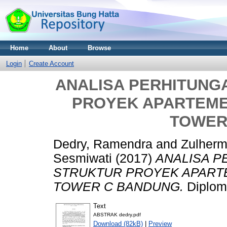
Home
About
Browse
Login
Create Account
ANALISA PERHITUNG
PROYEK APARTEME
TOWER
Dedry, Ramendra
and
Zulherm
Sesmiwati
(2017)
ANALISA P
STRUKTUR PROYEK APART
TOWER C BANDUNG.
Diploma
Text
ABSTRAK dedry.pdf
Download (82kB)
|
Preview