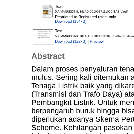
Text
5 AIMANUDDINIL BILAD 0910017111025 BAB V.pdf
Restricted to Registered users only
Download (134kB)
Text
5 AIMANUDDINIL BILAD 0910017111025 Daftar Pustaka
Download (122kB)
|
Preview
Abstract
Dalam proses penyaluran tenag
mulus. Sering kali ditemukan
Tenaga Listrik baik yang dikar
(Transmisi dan Trafo Daya) 
Pembangkit Listrik. Untuk me
berpengaruh buruk hingga bis
diperlukan adanya Skema Per
Scheme. Kehilangan pasokan 