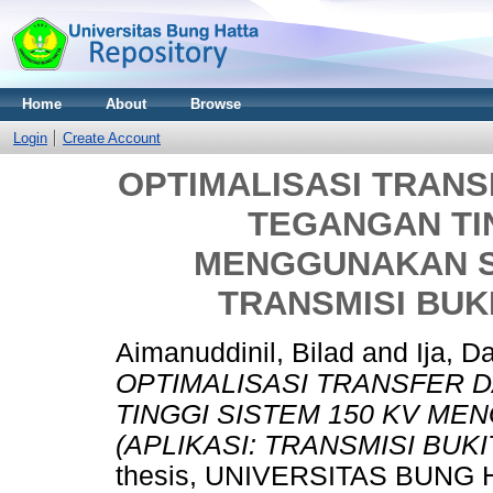
Home
About
Browse
Login
Create Account
OPTIMALISASI TRAN
TEGANGAN TIN
MENGGUNAKAN SK
TRANSMISI BUK
Aimanuddinil, Bilad
and
Ija, 
OPTIMALISASI TRANSFER 
TINGGI SISTEM 150 KV ME
(APLIKASI: TRANSMISI BUK
thesis, UNIVERSITAS BUNG 