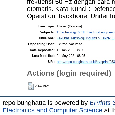
frekuensi 50 Hz dengan cara 
otomatis. Kata Kunci : Defenc
Operation, backbone, Under f
Item Type:
Thesis (Diploma)
Subjects:
T Technology > TK Electrical engineeri
Divisions:
Fakultas Teknologi Industri > Teknik El
Depositing User:
Heltree Ivatureza
Date Deposited:
18 Jan 2021 08:00
Last Modified:
24 May 2021 08:05
URI:
http://repo.bunghatta.ac.id/id/eprint/25
Actions (login required)
View Item
repo bunghatta is powered by
EPrints 
Electronics and Computer Science
at t