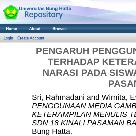
Home
About
Browse
Login
Create Account
PENGARUH PENGGUN
TERHADAP KETER
NARASI PADA SISWA
PASA
Sri, Rahmadani
and
Wirnita, 
PENGGUNAAN MEDIA GAMB
KETERAMPILAN MENULIS TE
SDN 18 KINALI PASAMAN BA
Bung Hatta.