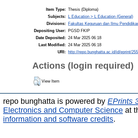
Item Type:
Thesis (Diploma)
Subjects:
L Education > L Education (General)
Divisions:
Fakultas Keguruan dan Ilmu Pendidika
Depositing User:
PGSD FKIP
Date Deposited:
24 Mar 2025 06:18
Last Modified:
24 Mar 2025 06:18
URI:
http://repo.bunghatta.ac.id/id/eprint/25
Actions (login required)
View Item
repo bunghatta is powered by
EPrints 
Electronics and Computer Science
at t
information and software credits
.