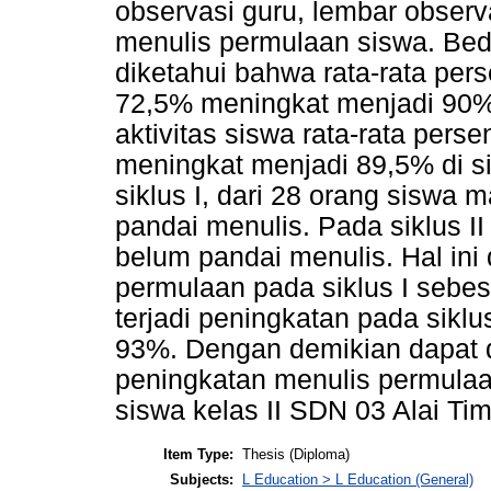
observasi guru, lembar obser
menulis permulaan siswa. Bed
diketahui bahwa rata-rata pers
72,5% meningkat menjadi 90% d
aktivitas siswa rata-rata pers
meningkat menjadi 89,5% di sik
siklus I, dari 28 orang siswa 
pandai menulis. Pada siklus II
belum pandai menulis. Hal ini d
permulaan pada siklus I seb
terjadi peningkatan pada sikl
93%. Dengan demikian dapat d
peningkatan menulis permula
siswa kelas II SDN 03 Alai Ti
Item Type:
Thesis (Diploma)
Subjects:
L Education > L Education (General)