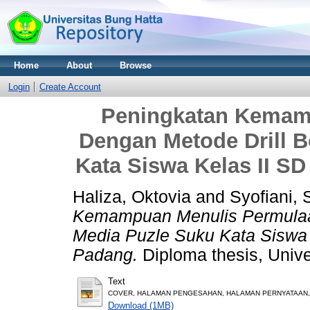
Home
About
Browse
Login
Create Account
Peningkatan Kemam
Dengan Metode Drill 
Kata Siswa Kelas II SD
Haliza, Oktovia
and
Syofiani, 
Kemampuan Menulis Permulaa
Media Puzle Suku Kata Siswa K
Padang.
Diploma thesis, Unive
Text
COVER, HALAMAN PENGESAHAN, HALAMAN PERNYATAAN, A
Download (1MB)