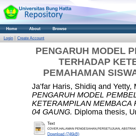
Home
About
Browse
Login
Create Account
PENGARUH MODEL 
TERHADAP KET
PEMAHAMAN SISWA
Ja'far Haris, Shidiq
and
Yetty,
PENGARUH MODEL PEMBE
KETERAMPILAN MEMBACA 
04 GAUNG.
Diploma thesis, Un
Text
COVER,HALAMAN PENGESAHAN,PERSETUJUAN, ABSTRAK,D
Download (746kB)