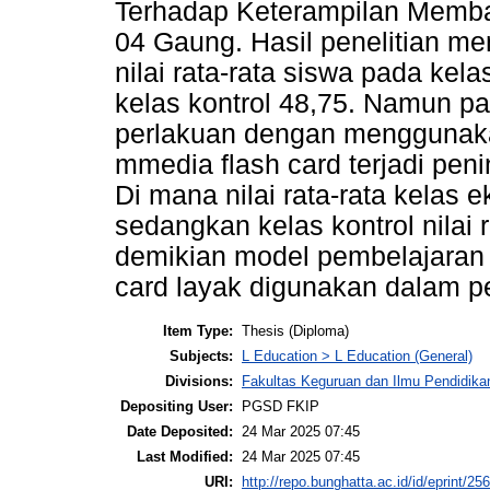
Terhadap Keterampilan Mem
04 Gaung. Hasil penelitian men
nilai rata-rata siswa pada ke
kelas kontrol 48,75. Namun pa
perlakuan dengan menggunak
mmedia flash card terjadi penin
Di mana nilai rata-rata kelas 
sedangkan kelas kontrol nilai 
demikian model pembelajaran 
card layak digunakan dalam 
Item Type:
Thesis (Diploma)
Subjects:
L Education > L Education (General)
Divisions:
Fakultas Keguruan dan Ilmu Pendidika
Depositing User:
PGSD FKIP
Date Deposited:
24 Mar 2025 07:45
Last Modified:
24 Mar 2025 07:45
URI:
http://repo.bunghatta.ac.id/id/eprint/25