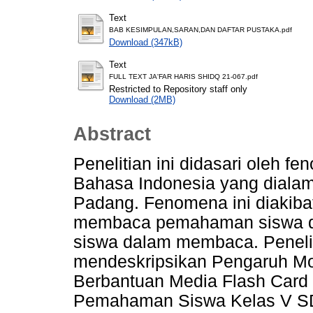
Text
BAB KESIMPULAN,SARAN,DAN DAFTAR PUSTAKA.pdf
Download (347kB)
Text
FULL TEXT JA'FAR HARIS SHIDQ 21-067.pdf
Restricted to Repository staff only
Download (2MB)
Abstract
Penelitian ini didasari oleh f
Bahasa Indonesia yang diala
Padang. Fenomena ini diakiba
membaca pemahaman siswa da
siswa dalam membaca. Peneliti
mendeskripsikan Pengaruh Mo
Berbantuan Media Flash Card
Pemahaman Siswa Kelas V SD