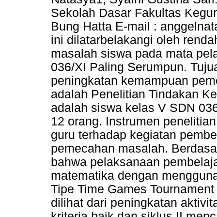
Sekolah Dasar Fakultas Kegur
Bung Hatta E-mail : anggelna
ini dilatarbelakangi oleh r
masalah siswa pada mata pela
036/XI Paling Serumpun. Tujua
peningkatan kemampuan pemec
adalah Penelitian Tindakan Kel
adalah siswa kelas V SDN 036
12 orang. Instrumen penelitian
guru terhadap kegiatan pemb
pemecahan masalah. Berdasar
bahwa pelaksanaan pembelaja
matematika dengan menggunak
Tipe Time Games Tournament t
dilihat dari peningkatan aktiv
kriteria baik dan siklus II men