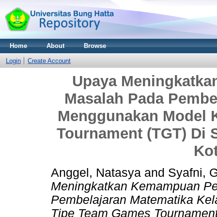
Home
About
Browse
Login
Create Account
Upaya Meningkatk
Masalah Pada Pembel
Menggunakan Model K
Tournament (TGT) Di 
Ko
Anggel, Natasya
and
Syafni, G
Meningkatkan Kemampuan P
Pembelajaran Matematika Kel
Tipe Team Games Tournament 