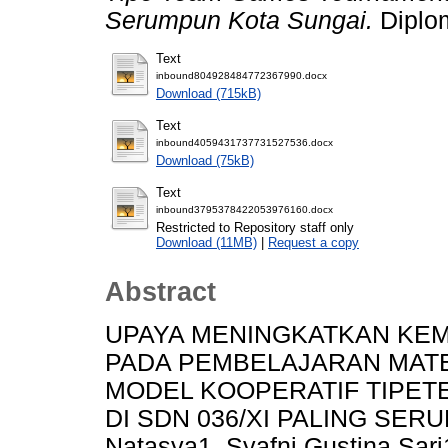
Serumpun Kota Sungai.
Diplom
Text
inbound804928484772367990.docx
Download (715kB)
Text
inbound4059431737731527536.docx
Download (75kB)
Text
inbound3795378422053976160.docx
Restricted to Repository staff only
Download (11MB)
|
Request a copy
Abstract
UPAYA MENINGKATKAN KE
PADA PEMBELAJARAN MAT
MODEL KOOPERATIF TIPET
DI SDN 036/XI PALING SER
Natasya1, Syafni Gustina Sar