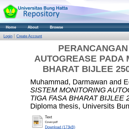
Home
About
Browse
Login
Create Account
PERANCANGAN 
AUTOGREASE PADA M
BHARAT BIJLEE 25
Muhammad, Darmawan
and
E
SISTEM MONITORING AUTO
TIGA FASA BHARAT BIJLEE 
Diploma thesis, Universits Bun
Text
Cover.pdf
Download (173kB)