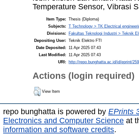
Temperature Sensor, Vibrasi S
Item Type:
Thesis (Diploma)
Subjects:
T Technology > TK Electrical engineeri
Divisions:
Fakultas Teknologi Industri > Teknik El
Depositing User:
Teknik Elektro FTI
Date Deposited:
11 Apr 2025 07:43
Last Modified:
11 Apr 2025 07:43
URI:
http://repo.bunghatta.ac.id/id/eprint/25
Actions (login required)
View Item
repo bunghatta is powered by
EPrints 
Electronics and Computer Science
at t
information and software credits
.