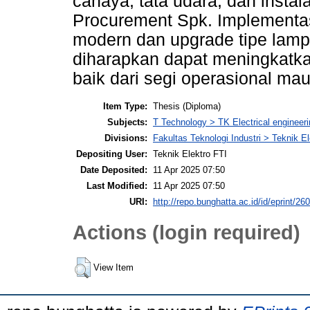
cahaya, tata udara, dan instal
Procurement Spk. Implementasi
modern dan upgrade tipe lampu
diharapkan dapat meningkatka
baik dari segi operasional ma
Item Type:
Thesis (Diploma)
Subjects:
T Technology > TK Electrical engineeri
Divisions:
Fakultas Teknologi Industri > Teknik El
Depositing User:
Teknik Elektro FTI
Date Deposited:
11 Apr 2025 07:50
Last Modified:
11 Apr 2025 07:50
URI:
http://repo.bunghatta.ac.id/id/eprint/26
Actions (login required)
View Item