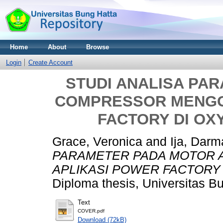
Home
About
Browse
Login
Create Account
STUDI ANALISA PA
COMPRESSOR MENGG
FACTORY DI OX
Grace, Veronica
and
Ija, Dar
PARAMETER PADA MOTOR
APLIKASI POWER FACTORY 
Diploma thesis, Universitas B
Text
COVER.pdf
Download (72kB)