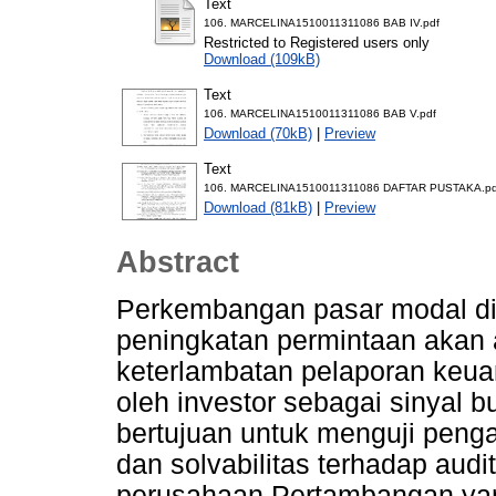
Text
106. MARCELINA1510011311086 BAB IV.pdf
Restricted to Registered users only
Download (109kB)
Text
106. MARCELINA1510011311086 BAB V.pdf
Download (70kB)
|
Preview
Text
106. MARCELINA1510011311086 DAFTAR PUSTAKA.pd
Download (81kB)
|
Preview
Abstract
Perkembangan pasar modal di
peningkatan permintaan akan 
keterlambatan pelaporan keuan
oleh investor sebagai sinyal b
bertujuan untuk menguji penga
dan solvabilitas terhadap audit
perusahaan Pertambangan yang