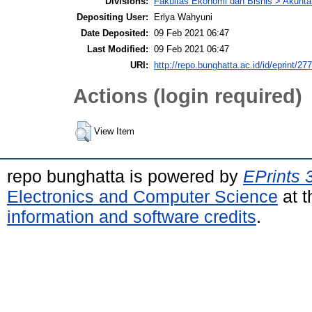
Divisions:
Fakultas Ekonomi dan Bisnis > Akunta
Depositing User:
Erlya Wahyuni
Date Deposited:
09 Feb 2021 06:47
Last Modified:
09 Feb 2021 06:47
URI:
http://repo.bunghatta.ac.id/id/eprint/27
Actions (login required)
View Item
repo bunghatta is powered by
EPrints 
Electronics and Computer Science
at t
information and software credits
.