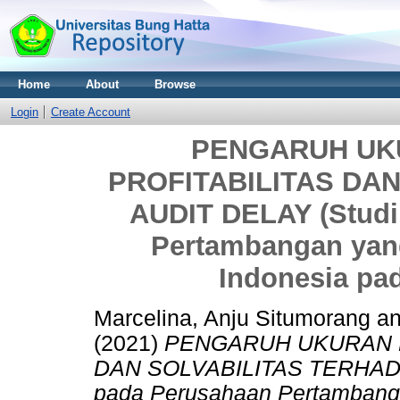
Home
About
Browse
Login
Create Account
PENGARUH UK
PROFITABILITAS DA
AUDIT DELAY (Studi
Pertambangan yang
Indonesia pa
Marcelina, Anju Situmorang
a
(2021)
PENGARUH UKURAN P
DAN SOLVABILITAS TERHADAP
pada Perusahaan Pertambangan